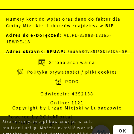
Numery kont do wpłat oraz dane do faktur dla
Gminy Miejskiej Lubaczów znajdziesz w
BIP
Adres do e-Doręczeń:
AE:PL-83988-18165-
JEWRE-18
Adres skrzynki EPUAP:
/nu5a8dv89f/SkrytkaESP
Strona archiwalna
Polityka prywatności / pliki cookies
RODO
Odwiedzin: 4352138
Online: 1121
Copyright by Urząd Miejski w Lubaczowie
Powered by
2ClickPortal
Strona korzysta z plików cookies w celu
- Portale nowej generacji
realizacji usług. Możesz określić warunki
OK