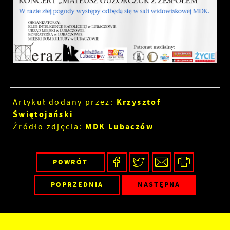
Krzysztof
Artykuł dodany przez:
Świętojański
MDK Lubaczów
Źródło zdjęcia:
POWRÓT
POPRZEDNIA
NASTĘPNA