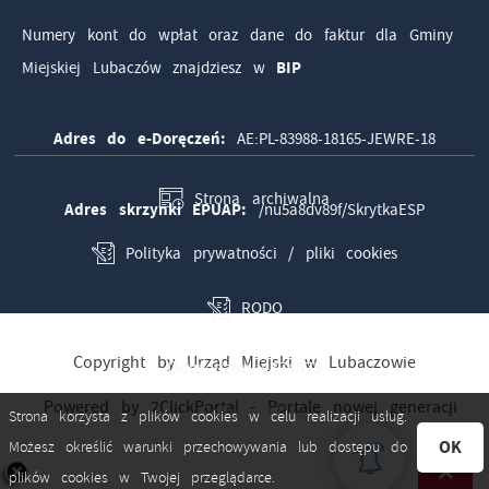
Numery kont do wpłat oraz dane do faktur dla Gminy
Miejskiej Lubaczów znajdziesz w
BIP
Adres do e-Doręczeń:
AE:PL-83988-18165-JEWRE-18
Strona archiwalna
Adres skrzynki EPUAP:
/nu5a8dv89f/SkrytkaESP
Polityka prywatności / pliki cookies
RODO
Copyright by Urząd Miejski w Lubaczowie
Odwiedzin: 4374075
Powered by
2ClickPortal
- Portale nowej generacji
Online: 781
Strona korzysta z plików cookies w celu realizacji usług.
OK
Możesz określić warunki przechowywania lub dostępu do
plików cookies w Twojej przeglądarce.