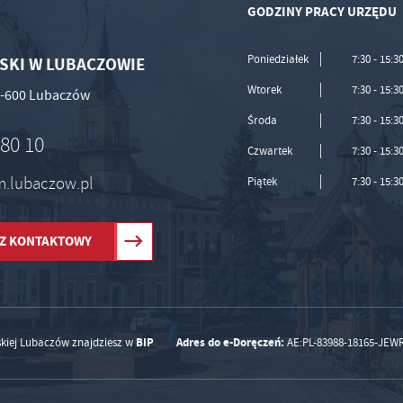
GODZINY PRACY URZĘDU
Poniedziałek
7:30 - 15:3
SKI W LUBACZOWIE
Wtorek
7:30 - 15:3
37-600 Lubaczów
Środa
7:30 - 15:3
 80 10
Czwartek
7:30 - 15:3
um.lubaczow.pl
Piątek
7:30 - 15:3
Z KONTAKTOWY
BIP
Adres do e-Doręczeń:
skiej Lubaczów znajdziesz w
AE:PL-83988-18165-JEW