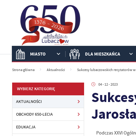
Przejdź do menu.
Przejdź do wyszukiwarki.
Przejdź do treści.
Przejdź do ustawień wielkości czcionki.
Włącz wersję kontrastową strony.
MIASTO
DLA MIESZKAŃCA
Strona główna
Aktualności
Sukcesy lubaczowskich recytatorów w 
04 - 12 - 2023
WYBIERZ KATEGORIĘ
Sukces
AKTUALNOŚCI
Jarosł
OBCHODY 650-LECIA
EDUKACJA
Podczas XXVI Ogólnop