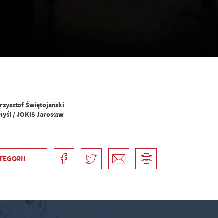
rzysztof Świętojański
yśl / JOKiS Jarosław
TEGORII