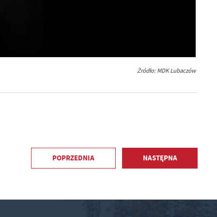
Żródło: MDK Lubaczów
POPRZEDNIA
NASTĘPNA