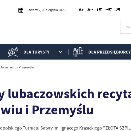
Czwartek, 06 sierpnia 2026
DLA TURYSTY
DLA PRZEDSIĘBIORCY
Jarosławiu i Przemyślu
y lubaczowskich recy
awiu i Przemyślu
olskiego Turnieju Satyry im. Ignacego Krasickiego ''ZŁOTA SZPILA'