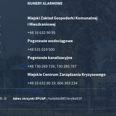
NUMERY ALARMOWE
0
Miejski Zakład Gospodarki Komunalnej
i Mieszkaniowej
0
+48 16 632 90 95
0
Pogotowie wodociągowe
0
+48 531 019 500
0
Pogotowie kanalizacyjne
+48 730 269 726; 730 285 787
Miejskie Centrum Zarządzania Kryzysowego
+48 16 632 80 19; 606 369 234
Adres skrzynki EPUAP:
RE-18
/nu5a8dv89f/SkrytkaESP