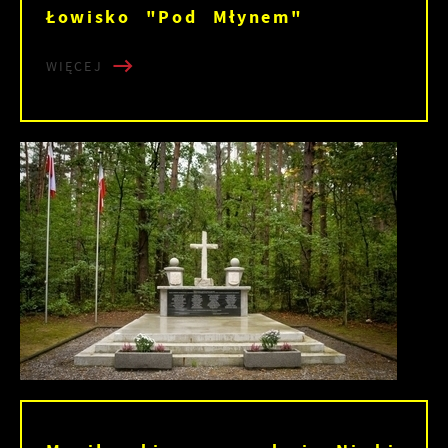
Łowisko "Pod Młynem"
WIĘCEJ