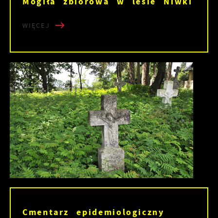
Mogiła zbiorowa w lesie Niwki
WIĘCEJ
Cmentarz epidemiologiczny