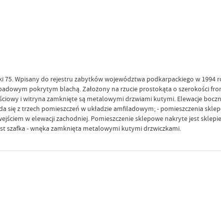
uszki 75. Wpisany do rejestru zabytków województwa podkarpackiego w 1994 
owym pokrytym blachą. Założony na rzucie prostokąta o szerokości frontu
ściowy i witryna zamknięte są metalowymi drzwiami kutymi. Elewacje boczne
da się z trzech pomieszczeń w układzie amfiladowym; - pomieszczenia sklep
 wejściem w elewacji zachodniej. Pomieszczenie sklepowe nakryte jest skl
est szafka - wnęka zamknięta metalowymi kutymi drzwiczkami.