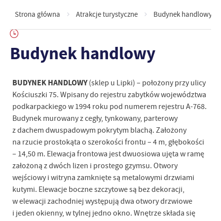
Strona główna
Atrakcje turystyczne
Budynek handlowy
Budynek handlowy
BUDYNEK HANDLOWY
(sklep u Lipki) – położony przy ulicy
Kościuszki 75. Wpisany do rejestru zabytków województwa
podkarpackiego w 1994 roku pod numerem rejestru A-768.
Budynek murowany z cegły, tynkowany, parterowy
z dachem dwuspadowym pokrytym blachą. Założony
na rzucie prostokąta o szerokości frontu – 4 m, głębokości
– 14,50 m. Elewacja frontowa jest dwuosiowa ujęta w ramę
założoną z dwóch lizen i prostego gzymsu. Otwory
wejściowy i witryna zamknięte są metalowymi drzwiami
kutymi. Elewacje boczne szczytowe są bez dekoracji,
w elewacji zachodniej występują dwa otwory drzwiowe
i jeden okienny, w tylnej jedno okno. Wnętrze składa się