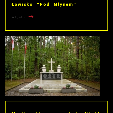
Łowisko "Pod Młynem"
WIĘCEJ