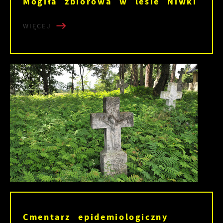
Mogiła zbiorowa w lesie Niwki
WIĘCEJ
Cmentarz epidemiologiczny