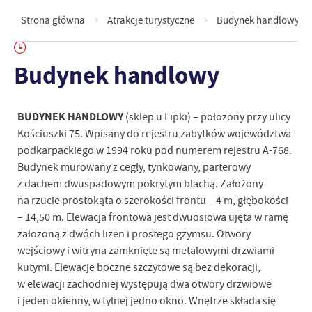
Strona główna
Atrakcje turystyczne
Budynek handlowy
Budynek handlowy
BUDYNEK HANDLOWY
(sklep u Lipki) – położony przy ulicy
Kościuszki 75. Wpisany do rejestru zabytków województwa
podkarpackiego w 1994 roku pod numerem rejestru A-768.
Budynek murowany z cegły, tynkowany, parterowy
z dachem dwuspadowym pokrytym blachą. Założony
na rzucie prostokąta o szerokości frontu – 4 m, głębokości
– 14,50 m. Elewacja frontowa jest dwuosiowa ujęta w ramę
założoną z dwóch lizen i prostego gzymsu. Otwory
wejściowy i witryna zamknięte są metalowymi drzwiami
kutymi. Elewacje boczne szczytowe są bez dekoracji,
w elewacji zachodniej występują dwa otwory drzwiowe
i jeden okienny, w tylnej jedno okno. Wnętrze składa się