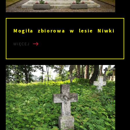
Mogiła zbiorowa w lesie Niwki
WIĘCEJ