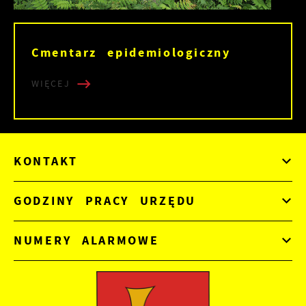
Cmentarz epidemiologiczny
WIĘCEJ
KONTAKT
GODZINY PRACY URZĘDU
NUMERY ALARMOWE