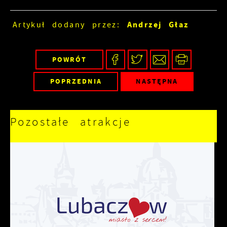
Andrzej Głaz
Artykuł dodany przez:
POWRÓT
POPRZEDNIA
NASTĘPNA
Pozostałe atrakcje