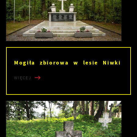
Mogiła zbiorowa w lesie Niwki
WIĘCEJ