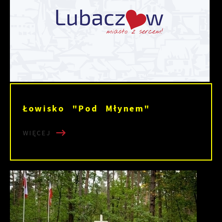
Łowisko "Pod Młynem"
WIĘCEJ