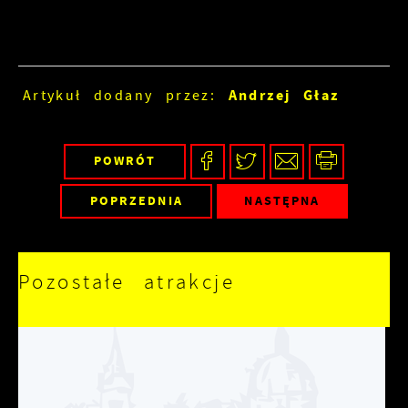
Andrzej Głaz
Artykuł dodany przez:
POWRÓT
POPRZEDNIA
NASTĘPNA
Pozostałe atrakcje