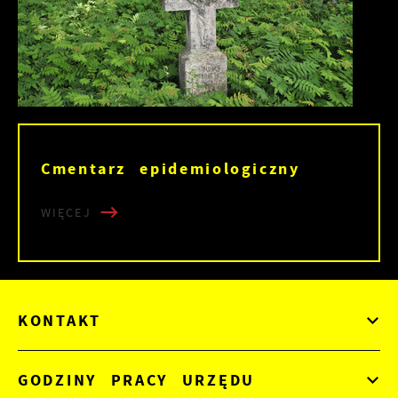
Cmentarz epidemiologiczny
WIĘCEJ
KONTAKT
GODZINY PRACY URZĘDU