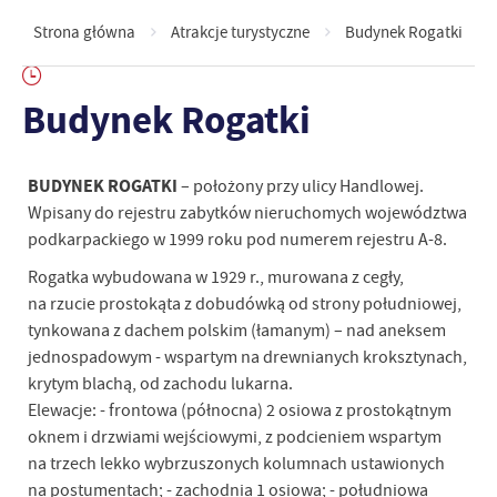
Strona główna
Atrakcje turystyczne
Budynek Rogatki
Budynek Rogatki
BUDYNEK ROGATKI
– położony przy ulicy Handlowej.
Wpisany do rejestru zabytków nieruchomych województwa
podkarpackiego w 1999 roku pod numerem rejestru A-8.
Rogatka wybudowana w 1929 r., murowana z cegły,
na rzucie prostokąta z dobudówką od strony południowej,
tynkowana z dachem polskim (łamanym) – nad aneksem
jednospadowym - wspartym na drewnianych kroksztynach,
krytym blachą, od zachodu lukarna.
Elewacje: - frontowa (północna) 2 osiowa z prostokątnym
oknem i drzwiami wejściowymi, z podcieniem wspartym
na trzech lekko wybrzuszonych kolumnach ustawionych
na postumentach; - zachodnia 1 osiowa; - południowa