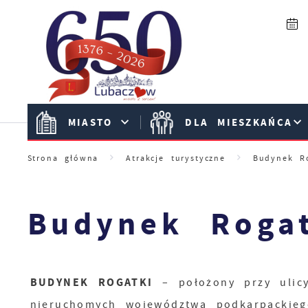
Przejdź do menu.
Przejdź do wyszukiwarki.
Przejdź do treści.
Przejdź do ustawień wielkości czcionki.
Włącz wersję kontrastową strony.
MIASTO
DLA MIESZKAŃCA
Strona główna
Atrakcje turystyczne
Budynek R
Budynek Roga
BUDYNEK ROGATKI
– położony przy ulicy
nieruchomych województwa podkarpackie