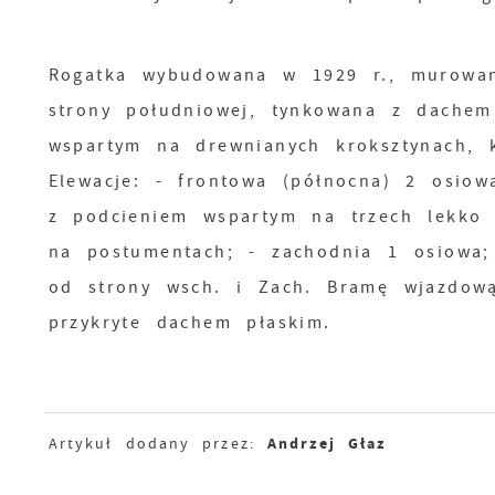
Rogatka wybudowana w 1929 r., murowan
strony południowej, tynkowana z dache
wspartym na drewnianych kroksztynach, 
Elewacje: - frontowa (północna) 2 osio
z podcieniem wspartym na trzech lekko
na postumentach; - zachodnia 1 osiowa;
od strony wsch. i Zach. Bramę wjazdową
przykryte dachem płaskim.
Andrzej Głaz
Artykuł dodany przez: