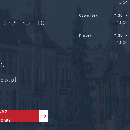
15:30
Czwartek
7:30 -
 632 80 10
15:30
Piątek
7:30 -
15:30
t]
zow.pl
ARZ
TOWY