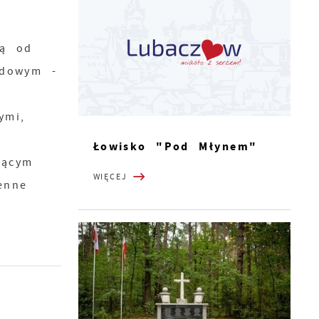
ką od
adowym -
ymi,
Łowisko "Pod Młynem"
jącym
WIĘCEJ
enne