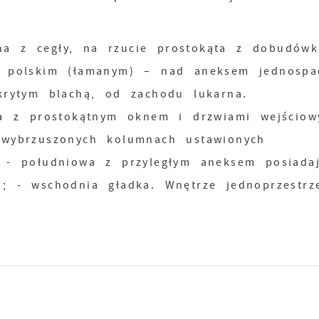
a z cegły, na rzucie prostokąta z dobudów
m polskim (łamanym) – nad aneksem jednosp
krytym blachą, od zachodu lukarna.
wa z prostokątnym oknem i drzwiami wejściow
 wybrzuszonych kolumnach ustawionych
 - południowa z przyległym aneksem posiada
; - wschodnia gładka. Wnętrze jednoprzestrz