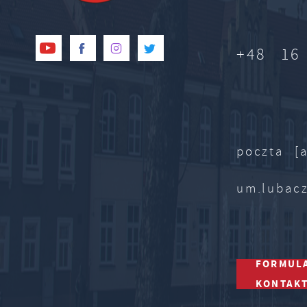
+48 16
poczta [a
um.lubac
FORMUL
KONTAK