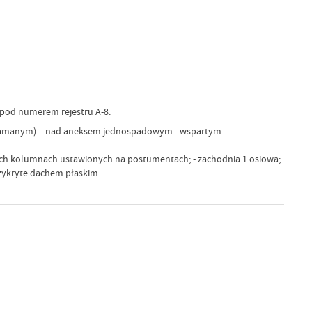
pod numerem rejestru A-8.
 (łamanym) – nad aneksem jednospadowym - wspartym
ych kolumnach ustawionych na postumentach; - zachodnia 1 osiowa;
zykryte dachem płaskim.