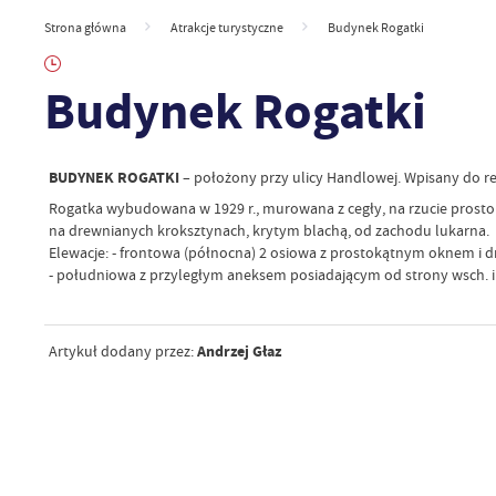
Strona główna
Atrakcje turystyczne
Budynek Rogatki
Budynek Rogatki
BUDYNEK ROGATKI
– położony przy ulicy Handlowej. Wpisany do 
Rogatka wybudowana w 1929 r., murowana z cegły, na rzucie pro
na drewnianych kroksztynach, krytym blachą, od zachodu lukarna.
Elewacje: - frontowa (północna) 2 osiowa z prostokątnym oknem i
- południowa z przyległym aneksem posiadającym od strony wsch. i
Andrzej Głaz
Artykuł dodany przez: