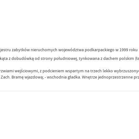
rejestru zabytków nieruchomych województwa podkarpackiego w 1999 roku 
stokąta z dobudówką od strony południowej, tynkowana z dachem polskim
 drzwiami wejściowymi, z podcieniem wspartym na trzech lekko wybrzuszon
 Zach. Bramę wjazdową; - wschodnia gładka. Wnętrze jednoprzestrzenne pr