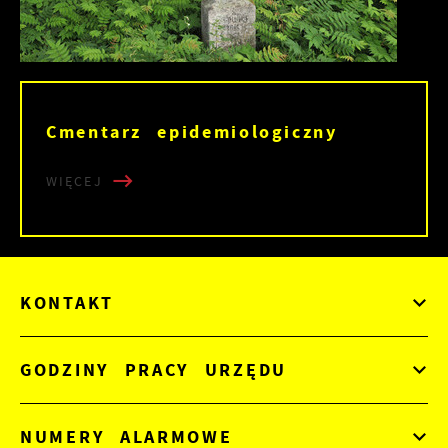
Cmentarz epidemiologiczny
WIĘCEJ
KONTAKT
GODZINY PRACY URZĘDU
NUMERY ALARMOWE