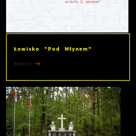
Łowisko "Pod Młynem"
WIĘCEJ