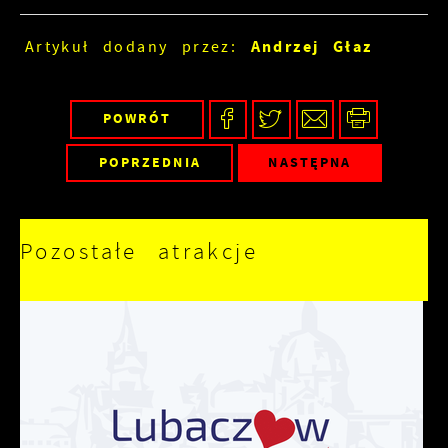
Andrzej Głaz
Artykuł dodany przez:
POWRÓT
POPRZEDNIA
NASTĘPNA
Pozostałe atrakcje