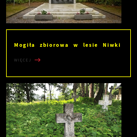
Mogiła zbiorowa w lesie Niwki
WIĘCEJ