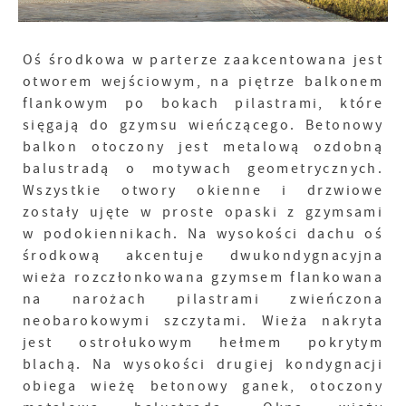
Oś środkowa w parterze zaakcentowana jest
otworem wejściowym, na piętrze balkonem
flankowym po bokach pilastrami, które
sięgają do gzymsu wieńczącego. Betonowy
balkon otoczony jest metalową ozdobną
balustradą o motywach geometrycznych.
Wszystkie otwory okienne i drzwiowe
zostały ujęte w proste opaski z gzymsami
w podokiennikach. Na wysokości dachu oś
środkową akcentuje dwukondygnacyjna
wieża rozczłonkowana gzymsem flankowana
na narożach pilastrami zwieńczona
neobarokowymi szczytami. Wieża nakryta
jest ostrołukowym hełmem pokrytym
blachą. Na wysokości drugiej kondygnacji
obiega wieżę betonowy ganek, otoczony