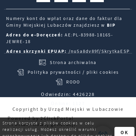
Numery kont do wpłat oraz dane do faktur dla
Gminy Miejskiej Lubaczów znajdziesz w
BIP
Adres do e-Doręczeń:
AE:PL-83988-18165-
JEWRE-18
Adres skrzynki EPUAP:
/nu5a8dv89f/SkrytkaESP
Strona archiwalna
Polityka prywatności / pliki cookies
RODO
Odwiedzin: 4426228
Online: 1127
Copyright by Urząd Miejski w Lubaczowie
Powered by
2ClickPortal
Strona korzysta z plików cookies w celu
- Portale nowej generacji
realizacji usług. Możesz określić warunki
OK
przechowywania lub dostępu do plików cookies