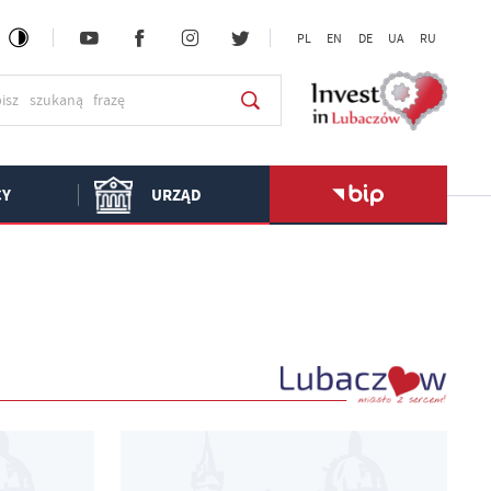
PL
EN
DE
UA
RU
CY
URZĄD