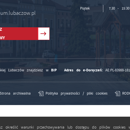
Piątek
7:30 - 15:30
 um.lubaczow.pl
Z
WY
BIP
Adres do e-Doręczeń:
kiej Lubaczów znajdziesz w
AE:PL-83988-18
Strona archiwalna
Polityka prywatności / pliki cookies
ROD
esz określić warunki przechowywania lub dostępu do plików cookies w