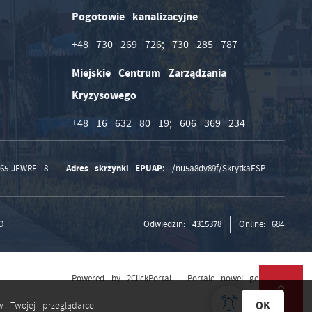
Pogotowie kanalizacyjne
+48 730 269 726; 730 285 787
Miejskie Centrum Zarządzania
Kryzysowego
+48 16 632 80 19; 606 369 234
Adres skrzynki EPUAP:
165-JEWRE-18
/nu5a8dv89f/SkrytkaESP
O
Odwiedzin: 4315378
Online: 684
Powered by
2ClickPortal
- Portale nowej generacji
OK
 Twojej przeglądarce.