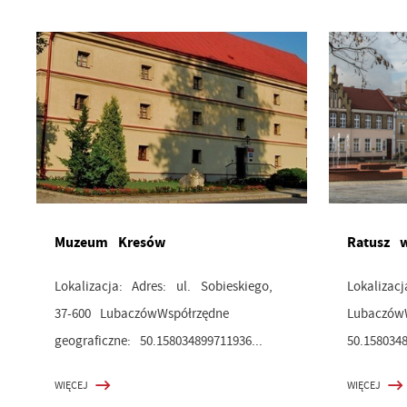
Muzeum Kresów
Ratusz 
Lokalizacja: Adres: ul. Sobieskiego,
Lokalizac
37-600 LubaczówWspółrzędne
LubaczówW
geograficzne: 50.158034899711936...
50.1580348
WIĘCEJ
WIĘCEJ