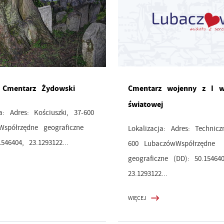
- Cmentarz Żydowski
Cmentarz wojenny z I w
światowej
ja: Adres: Kościuszki, 37-600
spółrzędne geograficzne
Lokalizacja: Adres: Technicz
546404, 23.1293122...
600 LubaczówWspółrzędne
geograficzne (DD): 50.154640
23.1293122...
WIĘCEJ