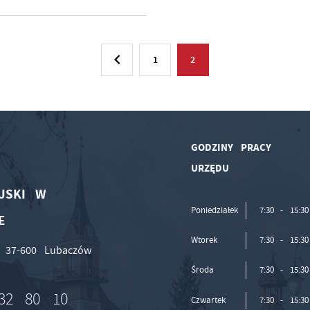
1
2
GODZINY PRACY
URZĘDU
JSKI W
Poniedziałek
7:30 - 15:30
E
Wtorek
7:30 - 15:30
, 37-600 Lubaczów
Środa
7:30 - 15:30
32 80 10
Czwartek
7:30 - 15:30