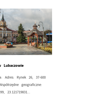
w Lubaczowie
ja: Adres: Rynek 26, 37-600
spółrzędne geograficzne:
99, 23.121719831...