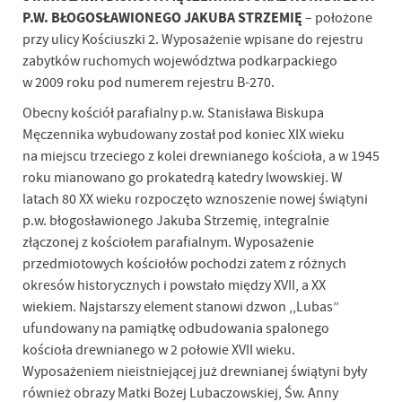
P.W. BŁOGOSŁAWIONEGO JAKUBA STRZEMIĘ
– położone
przy ulicy Kościuszki 2. Wyposażenie wpisane do rejestru
zabytków ruchomych województwa podkarpackiego
w 2009 roku pod numerem rejestru B-270.
Obecny kościół parafialny p.w. Stanisława Biskupa
Męczennika wybudowany został pod koniec XIX wieku
na miejscu trzeciego z kolei drewnianego kościoła, a w 1945
roku mianowano go prokatedrą katedry lwowskiej. W
latach 80 XX wieku rozpoczęto wznoszenie nowej świątyni
p.w. błogosławionego Jakuba Strzemię, integralnie
złączonej z kościołem parafialnym. Wyposażenie
przedmiotowych kościołów pochodzi zatem z różnych
okresów historycznych i powstało między XVII, a XX
wiekiem. Najstarszy element stanowi dzwon ,,Lubas”
ufundowany na pamiątkę odbudowania spalonego
kościoła drewnianego w 2 połowie XVII wieku.
Wyposażeniem nieistniejącej już drewnianej świątyni były
również obrazy Matki Bożej Lubaczowskiej, Św. Anny