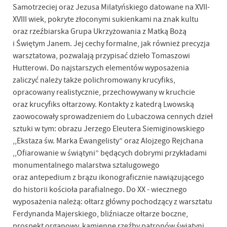
Samotrzeciej oraz Jezusa Milatyńskiego datowane na XVII-
XVIII wiek, pokryte złoconymi sukienkami na znak kultu
oraz rzeźbiarska Grupa Ukrzyżowania z Matką Bożą
i Świętym Janem. Jej cechy formalne, jak również precyzja
warsztatowa, pozwalają przypisać dzieło Tomaszowi
Hutterowi. Do najstarszych elementów wyposażenia
zaliczyć należy także polichromowany krucyfiks,
opracowany realistycznie, przechowywany w kruchcie
oraz krucyfiks ołtarzowy. Kontakty z katedrą Lwowską
zaowocowały sprowadzeniem do Lubaczowa cennych dzieł
sztuki w tym: obrazu Jerzego Eleutera Siemiginowskiego
,,Ekstaza św. Marka Ewangelisty” oraz Alojzego Rejchana
,,Ofiarowanie w świątyni” będących dobrymi przykładami
monumentalnego malarstwa sztalugowego
oraz antepedium z brązu ikonograficznie nawiązującego
do historii kościoła parafialnego. Do XX - wiecznego
wyposażenia należą: ołtarz główny pochodzący z warsztatu
Ferdynanda Majerskiego, bliźniacze ołtarze boczne,
prospekt organowy, kamienne rzeźby patronów świątyni