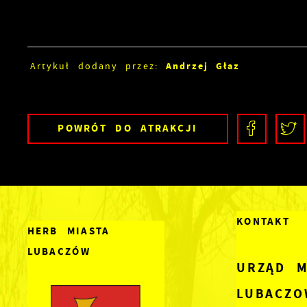
Andrzej Głaz
Artykuł dodany przez:
POWRÓT
DO ATRAKCJI
KONTAKT
HERB MIASTA
LUBACZÓW
URZĄD M
LUBACZO