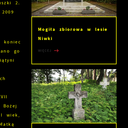
szki 2.
 2009
Mogiła zbiorowa w lesie
Niwki
d koniec
wano go
WIĘCEJ
ątyni
ch
VII
 Bożej
I wiek,
Matką