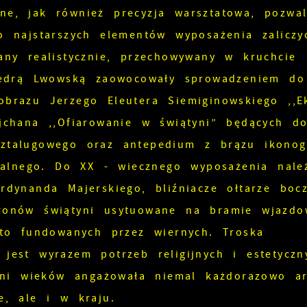
e, jak również precyzja warsztatowa, pozwal
o najstarszych elementów wyposażenia zaliczy
any realistycznie, przechowywany w kruchcie
atedrą Lwowską zaowocowały sprowadzeniem do
brazu Jerzego Eleutera Siemiginowskiego ,,E
jchana ,,Ofiarowanie w świątyni” będących d
ztalugowego oraz antepedium z brązu ikonogr
fialnego. Do XX - wiecznego wyposażenia nale
rdynanda Majerskiego, bliźniacze ołtarze bocz
ronów świątyni usytuowane na bramie wjazdo
sto fundowanych przez wiernych. Troska
jest wyrazem potrzeb religijnych i estetyczn
zeni wieków angażowała niemal każdorazowo ar
e, ale i w kraju.