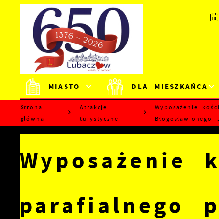
Przejdź do menu.
Przejdź do wyszukiwarki.
Przejdź do treści.
Przejdź do ustawień wielkości czcionki.
Wyłącz wersję kontrastową strony.
MIASTO
DLA MIESZKAŃCA
Strona
Atrakcje
Wyposażenie kośc
główna
turystyczne
Błogosławionego 
Wyposażenie k
parafialnego 