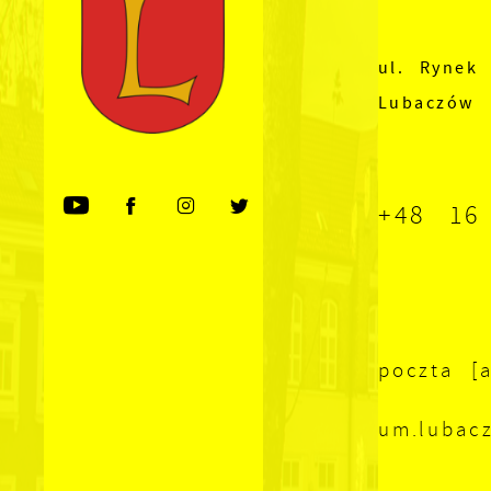
ul. Rynek 
Lubaczów
+48 16
poczta [a
um.lubac