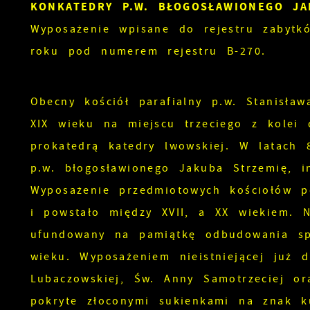
KONKATEDRY P.W. BŁOGOSŁAWIONEGO JA
Wyposażenie wpisane do rejestru zabyt
roku pod numerem rejestru B-270.
Obecny kościół parafialny p.w. Stanisł
XIX wieku na miejscu trzeciego z kolei
prokatedrą katedry lwowskiej. W latach
p.w. błogosławionego Jakuba Strzemię, in
Wyposażenie przedmiotowych kościołów p
i powstało między XVII, a XX wiekiem. N
ufundowany na pamiątkę odbudowania sp
wieku. Wyposażeniem nieistniejącej już 
Lubaczowskiej, Św. Anny Samotrzeciej or
pokryte złoconymi sukienkami na znak k