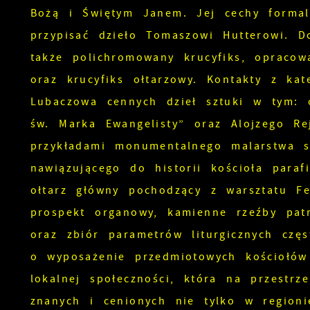
Bożą i Świętym Janem. Jej cechy formaln
przypisać dzieło Tomaszowi Hutterowi. D
także polichromowany krucyfiks, opracow
oraz krucyfiks ołtarzowy. Kontakty z k
Lubaczowa cennych dzieł sztuki w tym: o
św. Marka Ewangelisty” oraz Alojzego Re
przykładami monumentalnego malarstwa s
nawiązującego do historii kościoła para
ołtarz główny pochodzący z warsztatu Fe
prospekt organowy, kamienne rzeźby pat
oraz zbiór parametrów liturgicznych czę
o wyposażenie przedmiotowych kościołów 
lokalnej społeczności, która na przestr
znanych i cenionych nie tylko w regioni