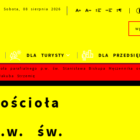
Sobota, 08 sierpnia 2026
DLA TURYSTY
DLA PRZEDSIĘ
ioła parafialnego p.w. św. Stanisława Biskupa Męczennika o
Jakuba Strzemię
ościoła
p.w. św.