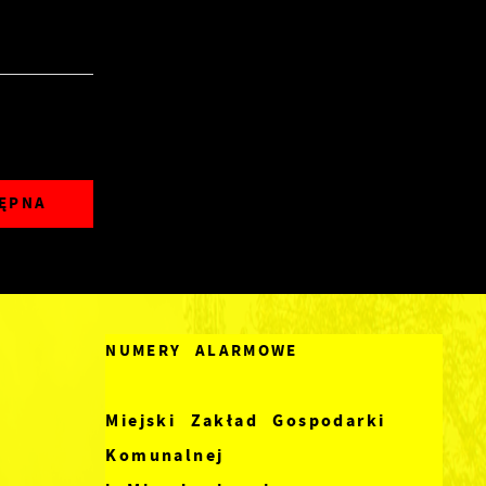
ĘPNA
NUMERY ALARMOWE
Miejski Zakład Gospodarki
Komunalnej