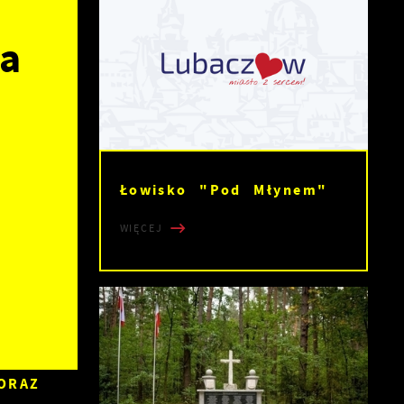
a
Łowisko "Pod Młynem"
WIĘCEJ
ORAZ