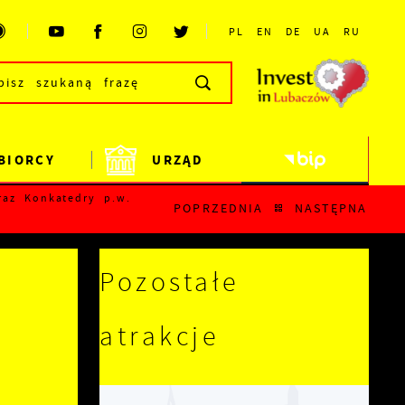
PL
EN
DE
UA
RU
BIORCY
URZĄD
raz Konkatedry p.w.
POPRZEDNIA
NASTĘPNA
Pozostałe
atrakcje