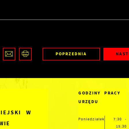
POPRZEDNIA
NAST
GODZINY PRACY
URZĘDU
IEJSKI W
Poniedziałek
7:30 -
WIE
15:30