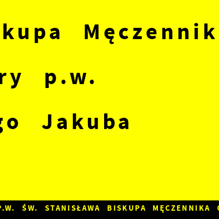
skupa Męczennik
ry p.w.
go Jakuba
P.W. ŚW. STANISŁAWA BISKUPA MĘCZENNIKA 