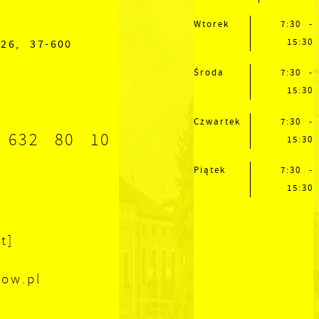
Wtorek
7:30 -
15:30
26, 37-600
Środa
7:30 -
15:30
Czwartek
7:30 -
 632 80 10
15:30
Piątek
7:30 -
15:30
t]
zow.pl