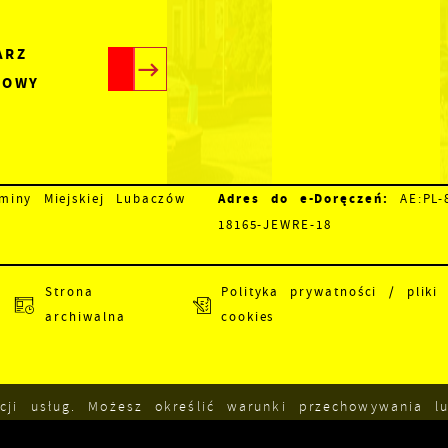
ARZ
TOWY
Adres do e-Doręczeń:
iny Miejskiej Lubaczów
AE:PL-8
18165-JEWRE-18
Strona
Polityka prywatności / pliki
archiwalna
cookies
acji usług. Możesz określić warunki przechowywania 