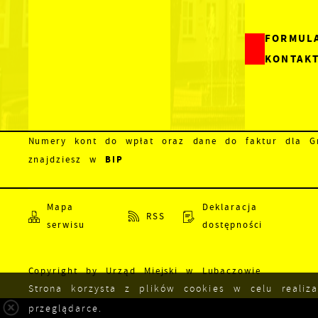
FORMUL
KONTAK
Numery kont do wpłat oraz dane do faktur dla Gm
BIP
znajdziesz w
Mapa
Deklaracja
RSS
serwisu
dostępności
Copyright by Urząd Miejski w Lubaczowie
Strona korzysta z plików cookies w celu realiz
przeglądarce.