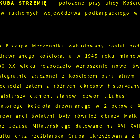
KUBA STRZEMIĘ
– położone przy ulicy Kościu
ków ruchomych województwa podkarpackiego w
awa Biskupa Męczennika wybudowany został po
 drewnianego kościoła, a w 1945 roku miano
 80 XX wieku rozpoczęto wznoszenie nowej świ
tegralnie złączonej z kościołem parafialnym.
ochodzi zatem z różnych okresów historyczny
ajstarszy element stanowi dzwon ,,Lubas”
alonego kościoła drewnianego w 2 połowie X
drewnianej świątyni były również obrazy Matki
az Jezusa Milatyńskiego datowane na XVII-XVII
ultu oraz rzeźbiarska Grupa Ukrzyżowania z 