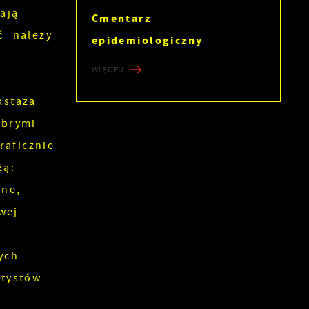
ają
Cmentarz
ć należy
epidemiologiczny
WIĘCEJ
kstaza
obrymi
aficznie
żą:
ne,
wej
ych
tystów