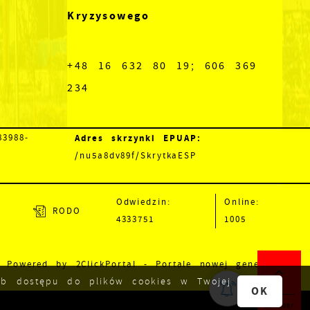
Kryzysowego
+48 16 632 80 19; 606 369
234
Adres skrzynki EPUAP:
3988-
/nu5a8dv89f/SkrytkaESP
Odwiedzin:
Online:
RODO
4333751
1005
Powered by
2ClickPortal
- Portale nowej generacji
lub dostępu do plików cookies w Twojej
OK
DO GÓRY