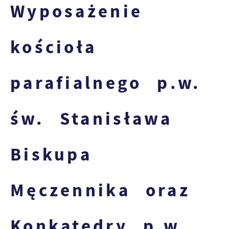
Wyposażenie
kościoła
parafialnego p.w.
św. Stanisława
Biskupa
Męczennika oraz
Konkatedry p.w.