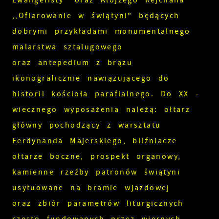
Ewangelisty” oraz Alojzego Rejchana
,,Ofiarowanie w świątyni” będących
dobrymi przykładami monumentalnego
malarstwa sztalugowego
oraz antepedium z brązu
ikonograficznie nawiązującego do
historii kościoła parafialnego. Do XX -
wiecznego wyposażenia należą: ołtarz
główny pochodzący z warsztatu
Ferdynanda Majerskiego, bliźniacze
ołtarze boczne, prospekt organowy,
kamienne rzeźby patronów świątyni
usytuowane na bramie wjazdowej
oraz zbiór parametrów liturgicznych