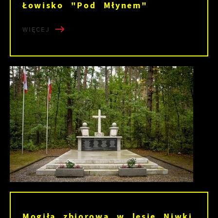
Łowisko "Pod Młynem"
WIĘCEJ
Mogiła zbiorowa w lesie Niwki