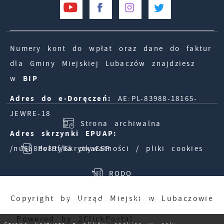
Numery kont do wpłat oraz dane do faktur
dla Gminy Miejskiej Lubaczów znajdziesz
w
BIP
Adres do e-Doręczeń:
AE:PL-83988-18165-
JEWRE-18
Strona archiwalna
Adres skrzynki EPUAP:
/nu5a8dv89f/SkrytkaESP
Polityka prywatności / pliki cookies
RODO
Copyright by Urząd Miejski w Lubaczowie
Odwiedzin: 4382034
Powered by
2ClickPortal
Online: 801