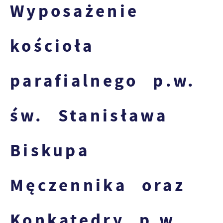
Wyposażenie
kościoła
parafialnego p.w.
św. Stanisława
Biskupa
Męczennika oraz
Konkatedry p.w.