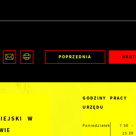
POPRZEDNIA
NAST
GODZINY PRACY
URZĘDU
IEJSKI W
Poniedziałek
7:30 -
WIE
15:30