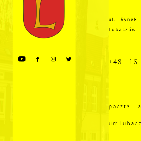
ul. Rynek 
Lubaczów
+48 16
poczta [a
um.lubac