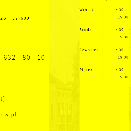
Wtorek
7:30 -
15:30
26, 37-600
Środa
7:30 -
15:30
Czwartek
7:30 -
 632 80 10
15:30
Piątek
7:30 -
15:30
t]
zow.pl