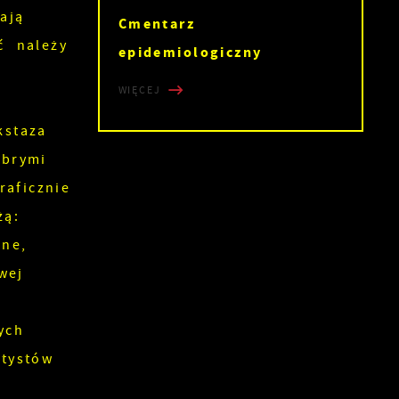
ają
Cmentarz
ć należy
epidemiologiczny
WIĘCEJ
kstaza
obrymi
aficznie
żą:
ne,
wej
ych
tystów