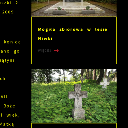
szki 2.
 2009
Mogiła zbiorowa w lesie
Niwki
d koniec
wano go
WIĘCEJ
ątyni
ch
VII
 Bożej
I wiek,
Matką