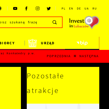
PL
EN
DE
UA
RU
BIORCY
URZĄD
raz Konkatedry p.w.
POPRZEDNIA
NASTĘPNA
Pozostałe
atrakcje