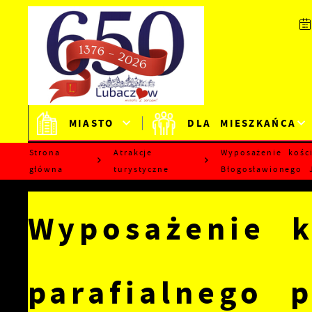
Przejdź do menu.
Przejdź do wyszukiwarki.
Przejdź do treści.
Przejdź do ustawień wielkości czcionki.
Wyłącz wersję kontrastową strony.
MIASTO
DLA MIESZKAŃCA
Strona
Atrakcje
Wyposażenie kośc
główna
turystyczne
Błogosławionego 
Wyposażenie k
parafialnego 