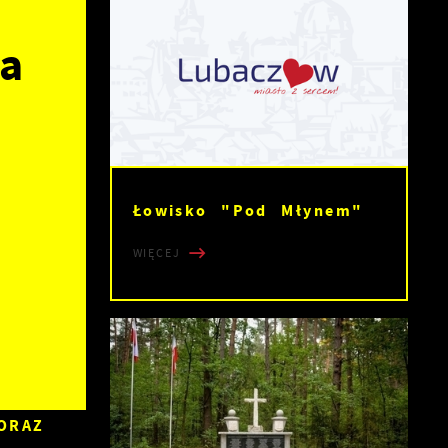
a
Łowisko "Pod Młynem"
WIĘCEJ
ORAZ