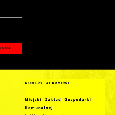
ĘPNA
NUMERY ALARMOWE
Miejski Zakład Gospodarki
Komunalnej