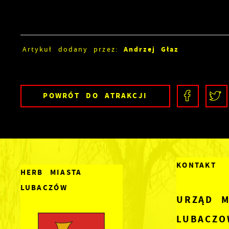
Andrzej Głaz
Artykuł dodany przez:
POWRÓT
DO ATRAKCJI
KONTAKT
HERB MIASTA
LUBACZÓW
URZĄD M
LUBACZO