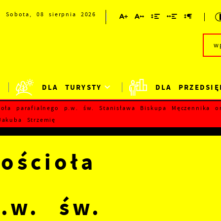
Sobota, 08 sierpnia 2026
DLA TURYSTY
DLA PRZEDSIĘ
ioła parafialnego p.w. św. Stanisława Biskupa Męczennika o
Jakuba Strzemię
ościoła
p.w. św.