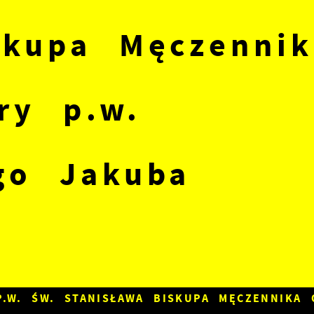
skupa Męczennik
ry p.w.
go Jakuba
P.W. ŚW. STANISŁAWA BISKUPA MĘCZENNIKA 