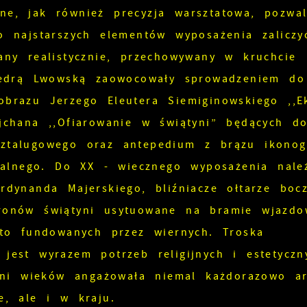
e, jak również precyzja warsztatowa, pozwal
o najstarszych elementów wyposażenia zaliczy
any realistycznie, przechowywany w kruchcie
atedrą Lwowską zaowocowały sprowadzeniem do
brazu Jerzego Eleutera Siemiginowskiego ,,E
jchana ,,Ofiarowanie w świątyni” będących d
ztalugowego oraz antepedium z brązu ikonogr
fialnego. Do XX - wiecznego wyposażenia nale
rdynanda Majerskiego, bliźniacze ołtarze bocz
ronów świątyni usytuowane na bramie wjazdo
sto fundowanych przez wiernych. Troska
jest wyrazem potrzeb religijnych i estetyczn
zeni wieków angażowała niemal każdorazowo ar
e, ale i w kraju.