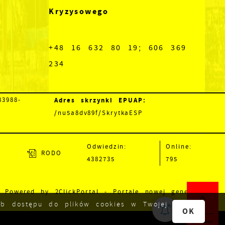
Kryzysowego
+48 16 632 80 19; 606 369
234
Adres skrzynki EPUAP:
3988-
/nu5a8dv89f/SkrytkaESP
Odwiedzin:
Online:
RODO
4382735
795
Powered by
2ClickPortal
- Portale nowej generacji
lub dostępu do plików cookies w Twojej
OK
DO GÓRY