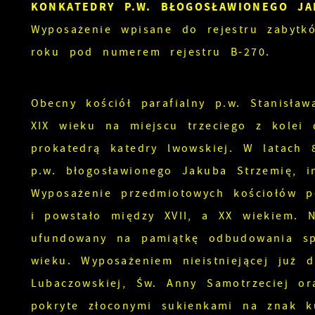
KONKATEDRY P.W. BŁOGOSŁAWIONEGO JA
Wyposażenie wpisane do rejestru zabyt
roku pod numerem rejestru B-270.
Obecny kościół parafialny p.w. Stanisł
XIX wieku na miejscu trzeciego z kolei
prokatedrą katedry lwowskiej. W latach
p.w. błogosławionego Jakuba Strzemię, in
Wyposażenie przedmiotowych kościołów p
i powstało między XVII, a XX wiekiem. N
ufundowany na pamiątkę odbudowania sp
wieku. Wyposażeniem nieistniejącej już 
Lubaczowskiej, Św. Anny Samotrzeciej or
pokryte złoconymi sukienkami na znak k