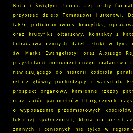
Bożą i Świętym Janem. Jej cechy formaln
przypisać dzieło Tomaszowi Hutterowi. D
także polichromowany krucyfiks, opracow
oraz krucyfiks ołtarzowy. Kontakty z k
Lubaczowa cennych dzieł sztuki w tym: o
św. Marka Ewangelisty” oraz Alojzego Re
przykładami monumentalnego malarstwa s
nawiązującego do historii kościoła para
ołtarz główny pochodzący z warsztatu Fe
prospekt organowy, kamienne rzeźby pat
oraz zbiór parametrów liturgicznych czę
o wyposażenie przedmiotowych kościołów 
lokalnej społeczności, która na przestr
znanych i cenionych nie tylko w regioni