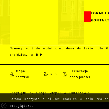
FORMUL
KONTAK
Numery kont do wpłat oraz dane do faktur dla Gm
BIP
znajdziesz w
Mapa
Deklaracja
RSS
serwisu
dostępności
Copyright by Urząd Miejski w Lubaczowie
Strona korzysta z plików cookies w celu realiz
przeglądarce.