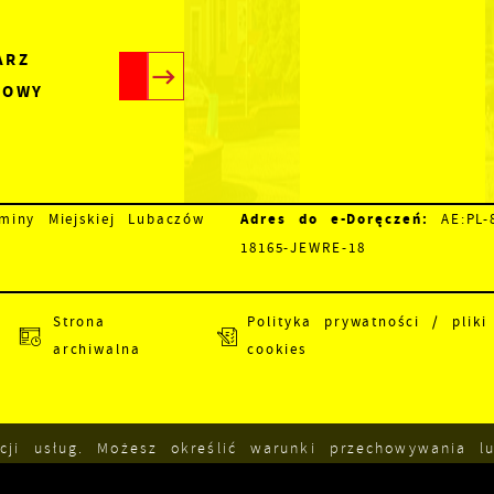
ARZ
TOWY
Adres do e-Doręczeń:
iny Miejskiej Lubaczów
AE:PL-8
18165-JEWRE-18
Strona
Polityka prywatności / pliki
archiwalna
cookies
acji usług. Możesz określić warunki przechowywania 