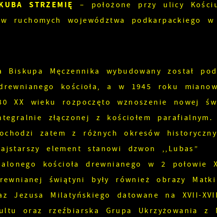
KUBA STRZEMIĘ
– położone przy ulicy Kościu
ków ruchomych województwa podkarpackiego w
awa Biskupa Męczennika wybudowany został po
 drewnianego kościoła, a w 1945 roku miano
 80 XX wieku rozpoczęto wznoszenie nowej świ
tegralnie złączonej z kościołem parafialnym.
ochodzi zatem z różnych okresów historyczny
ajstarszy element stanowi dzwon ,,Lubas”
alonego kościoła drewnianego w 2 połowie X
drewnianej świątyni były również obrazy Matki
az Jezusa Milatyńskiego datowane na XVII-XVII
ultu oraz rzeźbiarska Grupa Ukrzyżowania z 