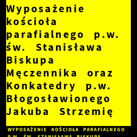
Wyposażenie
kościoła
parafialnego p.w.
św. Stanisława
Biskupa
Męczennika oraz
Konkatedry p.w.
Błogosławionego
Jakuba Strzemię
WYPOSAŻENIE KOŚCIOŁA PARAFIALNEGO
P.W. ŚW. STANISŁAWA BISKUPA