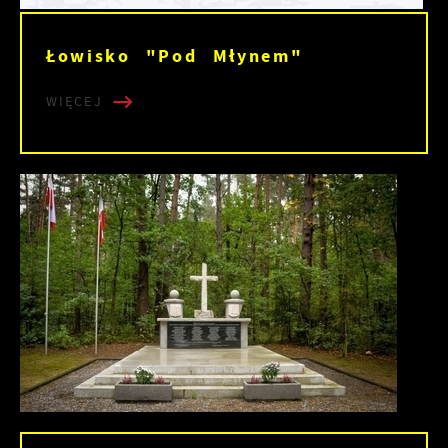
Łowisko "Pod Młynem"
WIĘCEJ