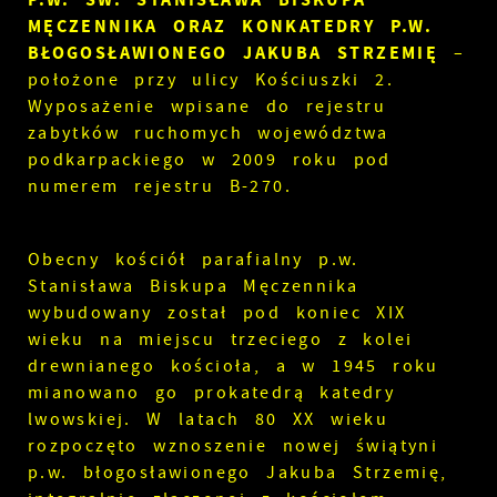
MĘCZENNIKA ORAZ KONKATEDRY P.W.
BŁOGOSŁAWIONEGO JAKUBA STRZEMIĘ
–
położone przy ulicy Kościuszki 2.
Wyposażenie wpisane do rejestru
zabytków ruchomych województwa
podkarpackiego w 2009 roku pod
numerem rejestru B-270.
Obecny kościół parafialny p.w.
Stanisława Biskupa Męczennika
wybudowany został pod koniec XIX
wieku na miejscu trzeciego z kolei
drewnianego kościoła, a w 1945 roku
mianowano go prokatedrą katedry
lwowskiej. W latach 80 XX wieku
rozpoczęto wznoszenie nowej świątyni
p.w. błogosławionego Jakuba Strzemię,