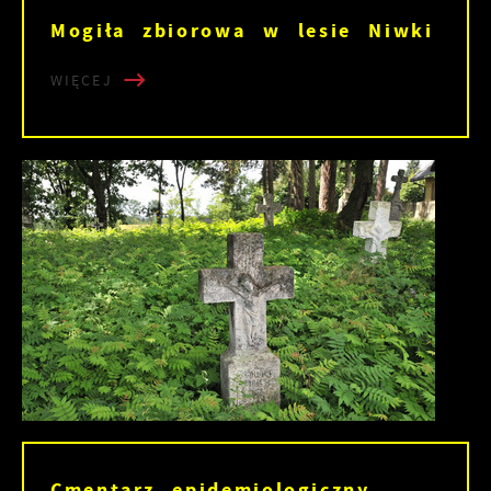
Mogiła zbiorowa w lesie Niwki
WIĘCEJ
Cmentarz epidemiologiczny