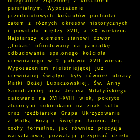
integralnie złączonej z kościołem
parafialnym. Wyposażenie
przedmiotowych kościołów pochodzi
zatem z różnych okresów historycznych
i powstało między XVII, a XX wiekiem.
Najstarszy element stanowi dzwon
,,Lubas” ufundowany na pamiątkę
odbudowania spalonego kościoła
drewnianego w 2 połowie XVII wieku.
Wyposażeniem nieistniejącej już
drewnianej świątyni były również obrazy
Matki Bożej Lubaczowskiej, Św. Anny
Samotrzeciej oraz Jezusa Milatyńskiego
datowane na XVII-XVIII wiek, pokryte
złoconymi sukienkami na znak kultu
oraz rzeźbiarska Grupa Ukrzyżowania
z Matką Bożą i Świętym Janem. Jej
cechy formalne, jak również precyzja
warsztatowa, pozwalają przypisać dzieło