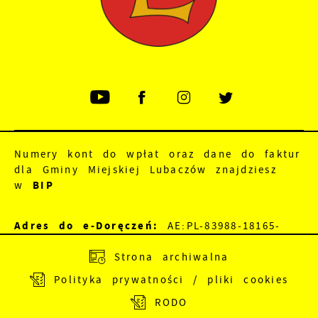
Numery kont do wpłat oraz dane do faktur
dla Gminy Miejskiej Lubaczów znajdziesz
w
BIP
Adres do e-Doręczeń:
AE:PL-83988-18165-
JEWRE-18
Strona archiwalna
Polityka prywatności / pliki cookies
Adres skrzynki EPUAP:
/nu5a8dv89f/SkrytkaESP
RODO