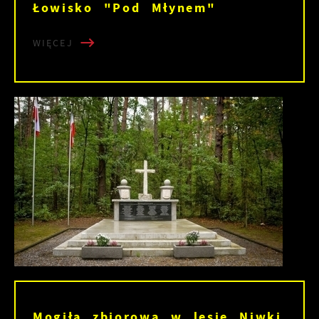
Łowisko "Pod Młynem"
WIĘCEJ
Mogiła zbiorowa w lesie Niwki