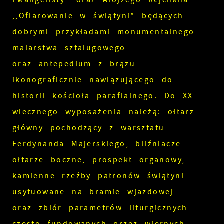
Ewangelisty” oraz Alojzego Rejchana
,,Ofiarowanie w świątyni” będących
dobrymi przykładami monumentalnego
malarstwa sztalugowego
oraz antepedium z brązu
ikonograficznie nawiązującego do
historii kościoła parafialnego. Do XX -
wiecznego wyposażenia należą: ołtarz
główny pochodzący z warsztatu
Ferdynanda Majerskiego, bliźniacze
ołtarze boczne, prospekt organowy,
kamienne rzeźby patronów świątyni
usytuowane na bramie wjazdowej
oraz zbiór parametrów liturgicznych