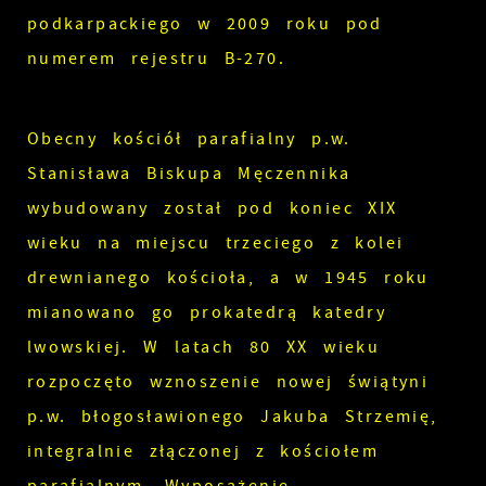
podkarpackiego w 2009 roku pod
numerem rejestru B-270.
Obecny kościół parafialny p.w.
Stanisława Biskupa Męczennika
wybudowany został pod koniec XIX
wieku na miejscu trzeciego z kolei
drewnianego kościoła, a w 1945 roku
mianowano go prokatedrą katedry
lwowskiej. W latach 80 XX wieku
rozpoczęto wznoszenie nowej świątyni
p.w. błogosławionego Jakuba Strzemię,
integralnie złączonej z kościołem