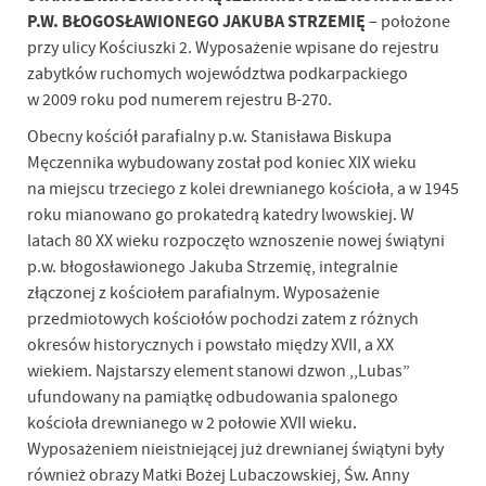
P.W. BŁOGOSŁAWIONEGO JAKUBA STRZEMIĘ
– położone
przy ulicy Kościuszki 2. Wyposażenie wpisane do rejestru
zabytków ruchomych województwa podkarpackiego
w 2009 roku pod numerem rejestru B-270.
Obecny kościół parafialny p.w. Stanisława Biskupa
Męczennika wybudowany został pod koniec XIX wieku
na miejscu trzeciego z kolei drewnianego kościoła, a w 1945
roku mianowano go prokatedrą katedry lwowskiej. W
latach 80 XX wieku rozpoczęto wznoszenie nowej świątyni
p.w. błogosławionego Jakuba Strzemię, integralnie
złączonej z kościołem parafialnym. Wyposażenie
przedmiotowych kościołów pochodzi zatem z różnych
okresów historycznych i powstało między XVII, a XX
wiekiem. Najstarszy element stanowi dzwon ,,Lubas”
ufundowany na pamiątkę odbudowania spalonego
kościoła drewnianego w 2 połowie XVII wieku.
Wyposażeniem nieistniejącej już drewnianej świątyni były
również obrazy Matki Bożej Lubaczowskiej, Św. Anny