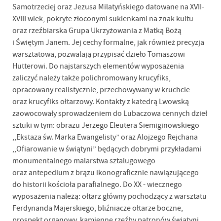
Samotrzeciej oraz Jezusa Milatyńskiego datowane na XVII-
XVIII wiek, pokryte złoconymi sukienkami na znak kultu
oraz rzeźbiarska Grupa Ukrzyżowania z Matką Bożą
i Świętym Janem. Jej cechy formalne, jak również precyzja
warsztatowa, pozwalają przypisać dzieło Tomaszowi
Hutterowi. Do najstarszych elementów wyposażenia
zaliczyć należy także polichromowany krucyfiks,
opracowany realistycznie, przechowywany w kruchcie
oraz krucyfiks ołtarzowy. Kontakty z katedrą Lwowską
zaowocowały sprowadzeniem do Lubaczowa cennych dzieł
sztuki w tym: obrazu Jerzego Eleutera Siemiginowskiego
,,Ekstaza św. Marka Ewangelisty” oraz Alojzego Rejchana
,,Ofiarowanie w świątyni” będących dobrymi przykładami
monumentalnego malarstwa sztalugowego
oraz antepedium z brązu ikonograficznie nawiązującego
do historii kościoła parafialnego. Do XX - wiecznego
wyposażenia należą: ołtarz główny pochodzący z warsztatu
Ferdynanda Majerskiego, bliźniacze ołtarze boczne,
prospekt organowy, kamienne rzeźby patronów świątyni