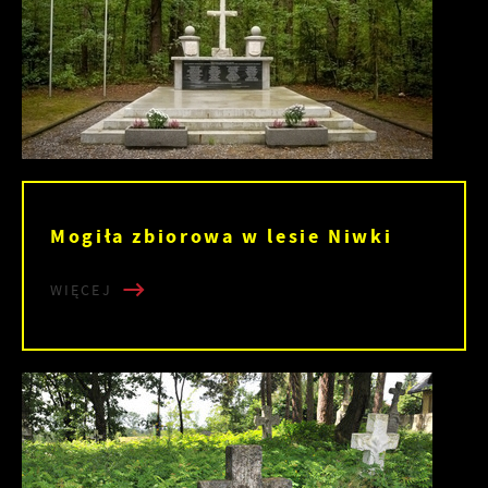
Mogiła zbiorowa w lesie Niwki
WIĘCEJ