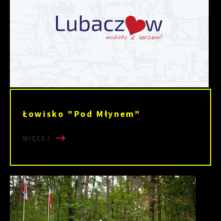
Łowisko "Pod Młynem"
WIĘCEJ