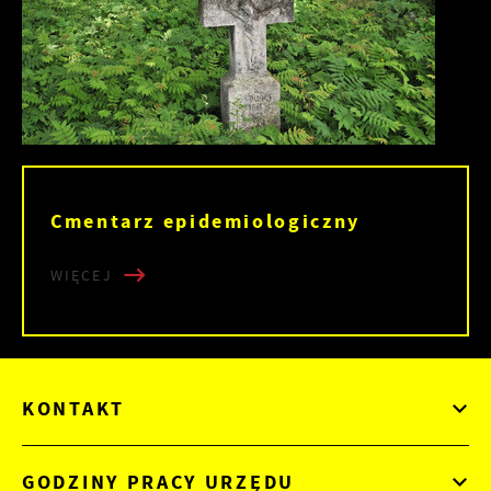
Cmentarz epidemiologiczny
WIĘCEJ
KONTAKT
GODZINY PRACY URZĘDU