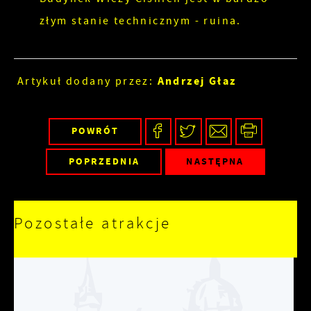
złym stanie technicznym - ruina.
Andrzej Głaz
Artykuł dodany przez:
POWRÓT
POPRZEDNIA
NASTĘPNA
Pozostałe atrakcje