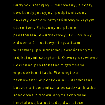
Budynek stacyjny – murowany, z cegły,
dwukondygnacyjny, podpiwniczony,
nakryty dachem przyczółkowym krytym
eternitem. Założony na planie
prostokąta, dwutraktowy, 12 - osiowy
z dwoma 2 – osiowymi ryzalitami
w elewacji południowej zwieńczonymi
trójkątnymi szczytami. Otwory drzwiowe
i okienne prostokątne z gzymsami
w podokiennikach. We wnętrzu
zachowane: w poczekalni – drewniana
boazeria i ceramiczna posadzka, klatka
schodowa z drewnianymi schodami
i metalową balustradą, dwa piece