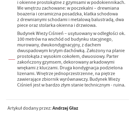
i okienne prostokątne z gzymsami w podokiennikach.
We wnętrzu zachowane: w poczekalni – drewniana
boazeria i ceramiczna posadzka, klatka schodowa
z drewnianymi schodami i metalową balustradą, dwa
piece oraz stolarka okienna i drzwiowa.
Budynek Wieży Ciśnień – usytuowany w odległości ok.
100 metrów na wschód od budynku stacyjnego,
murowany, dwukondygnacyjny, z dachem
dwuspadowym krytym dachówką. Założony na planie
prostokąta z wysokim cokołem, dwuosiowy. Parter
zakończony gzymsem, dekorowany arkadowymi
wnękami z kluczami. Druga kondygnacja podzielona
lizenami. Wnętrze jednoprzestrzenne, na piętrze
zawierające zbiornik wyrównawczy. Budynek Wieży
Ciśnień jest w bardzo złym stanie technicznym - ruina.
Andrzej Głaz
Artykuł dodany przez: