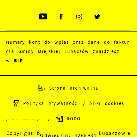
Numery kont do wpłat oraz dane do faktur
dla Gminy Miejskiej Lubaczów znajdziesz
w
BIP
Adres do e-Doręczeń:
AE:PL-83988-18165-
Strona archiwalna
JEWRE-18
Polityka prywatności / pliki cookies
Adres skrzynki EPUAP:
/nu5a8dv89f/SkrytkaESP
RODO
Copyright by Urząd Miejski w Lubaczowie
Odwiedzin: 4265934