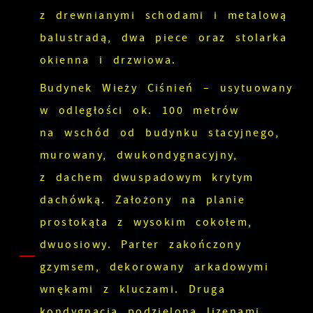
z drewnianymi schodami i metalową
balustradą, dwa piece oraz stolarka
okienna i drzwiowa.
Budynek Wieży Ciśnień – usytuowany
w odległości ok. 100 metrów
na wschód od budynku stacyjnego,
murowany, dwukondygnacyjny,
z dachem dwuspadowym krytym
dachówką. Założony na planie
prostokąta z wysokim cokołem,
dwuosiowy. Parter zakończony
gzymsem, dekorowany arkadowymi
wnękami z kluczami. Druga
kondygnacja podzielona lizenami.