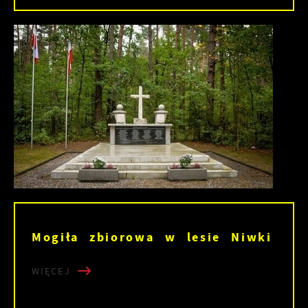
Mogiła zbiorowa w lesie Niwki
WIĘCEJ