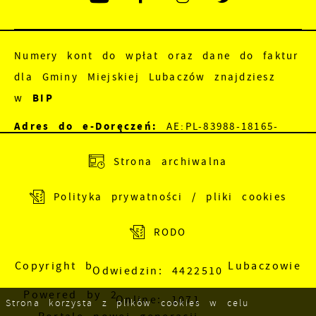
Numery kont do wpłat oraz dane do faktur
dla Gminy Miejskiej Lubaczów znajdziesz
w
BIP
Adres do e-Doręczeń:
AE:PL-83988-18165-
JEWRE-18
Strona archiwalna
Adres skrzynki EPUAP:
/nu5a8dv89f/SkrytkaESP
Polityka prywatności / pliki cookies
RODO
Copyright by Urząd Miejski w Lubaczowie
Odwiedzin: 4422510
Powered by
2ClickPortal
Online: 1071
Strona korzysta z plików cookies w celu