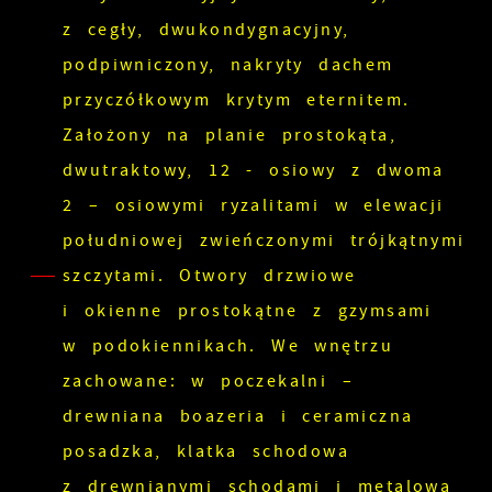
z cegły, dwukondygnacyjny,
podpiwniczony, nakryty dachem
przyczółkowym krytym eternitem.
Założony na planie prostokąta,
dwutraktowy, 12 - osiowy z dwoma
2 – osiowymi ryzalitami w elewacji
południowej zwieńczonymi trójkątnymi
szczytami. Otwory drzwiowe
i okienne prostokątne z gzymsami
w podokiennikach. We wnętrzu
zachowane: w poczekalni –
drewniana boazeria i ceramiczna
posadzka, klatka schodowa
z drewnianymi schodami i metalową