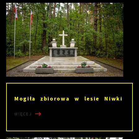
Mogiła zbiorowa w lesie Niwki
WIĘCEJ