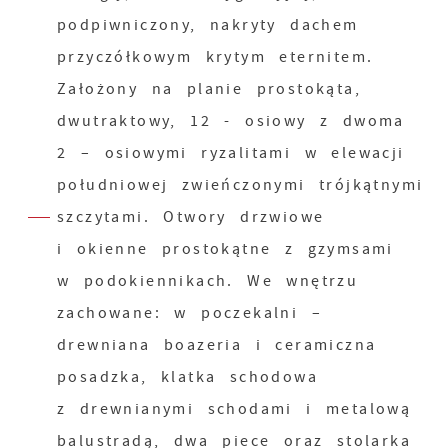
podpiwniczony, nakryty dachem
przyczółkowym krytym eternitem.
Założony na planie prostokąta,
dwutraktowy, 12 - osiowy z dwoma
2 – osiowymi ryzalitami w elewacji
południowej zwieńczonymi trójkątnymi
szczytami. Otwory drzwiowe
i okienne prostokątne z gzymsami
w podokiennikach. We wnętrzu
zachowane: w poczekalni –
drewniana boazeria i ceramiczna
posadzka, klatka schodowa
z drewnianymi schodami i metalową
balustradą, dwa piece oraz stolarka