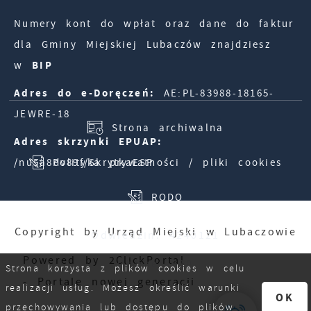
Numery kont do wpłat oraz dane do faktur
dla Gminy Miejskiej Lubaczów znajdziesz
w
BIP
Adres do e-Doręczeń:
AE:PL-83988-18165-
JEWRE-18
Strona archiwalna
Adres skrzynki EPUAP:
/nu5a8dv89f/SkrytkaESP
Polityka prywatności / pliki cookies
RODO
Copyright by Urząd Miejski w Lubaczowie
Odwiedzin: 4240121
Powered by
2ClickPortal
Online: 610
Strona korzysta z plików cookies w celu
- Portale nowej generacji
realizacji usług. Możesz określić warunki
OK
przechowywania lub dostępu do plików