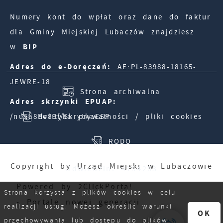
Numery kont do wpłat oraz dane do faktur
dla Gminy Miejskiej Lubaczów znajdziesz
w
BIP
Adres do e-Doręczeń:
AE:PL-83988-18165-
JEWRE-18
Strona archiwalna
Adres skrzynki EPUAP:
/nu5a8dv89f/SkrytkaESP
Polityka prywatności / pliki cookies
RODO
Copyright by Urząd Miejski w Lubaczowie
Odwiedzin: 4194283
Powered by
2ClickPortal
Online: 915
Strona korzysta z plików cookies w celu
- Portale nowej generacji
realizacji usług. Możesz określić warunki
OK
przechowywania lub dostępu do plików