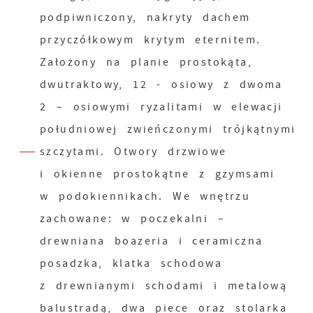
podpiwniczony, nakryty dachem
przyczółkowym krytym eternitem.
Założony na planie prostokąta,
dwutraktowy, 12 - osiowy z dwoma
2 – osiowymi ryzalitami w elewacji
południowej zwieńczonymi trójkątnymi
szczytami. Otwory drzwiowe
i okienne prostokątne z gzymsami
w podokiennikach. We wnętrzu
zachowane: w poczekalni –
drewniana boazeria i ceramiczna
posadzka, klatka schodowa
z drewnianymi schodami i metalową
balustradą, dwa piece oraz stolarka