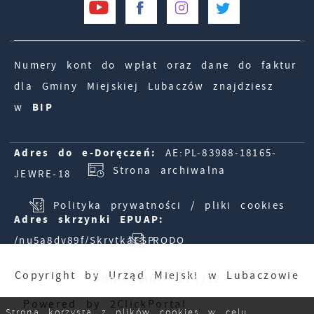
Numery kont do wpłat oraz dane do faktur
dla Gminy Miejskiej Lubaczów znajdziesz
w
BIP
Adres do e-Doręczeń:
AE:PL-83988-18165-
Strona archiwalna
JEWRE-18
Polityka prywatności / pliki cookies
Adres skrzynki EPUAP:
/nu5a8dv89f/SkrytkaESP
RODO
Copyright by Urząd Miejski w Lubaczowie
Odwiedzin: 4224722
Powered by
2ClickPortal
Online: 983
Strona korzysta z plików cookies w celu