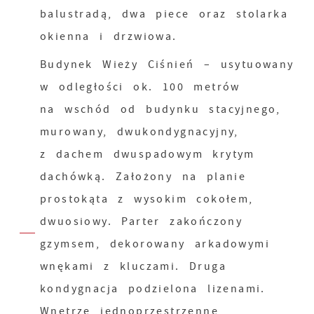
balustradą, dwa piece oraz stolarka
okienna i drzwiowa.
Budynek Wieży Ciśnień – usytuowany
w odległości ok. 100 metrów
na wschód od budynku stacyjnego,
murowany, dwukondygnacyjny,
z dachem dwuspadowym krytym
dachówką. Założony na planie
prostokąta z wysokim cokołem,
dwuosiowy. Parter zakończony
gzymsem, dekorowany arkadowymi
wnękami z kluczami. Druga
kondygnacja podzielona lizenami.
Wnętrze jednoprzestrzenne,