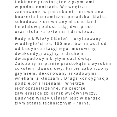
i okienne prostokątne z gzymsami
w podokiennikach. We wnętrzu
zachowane: w poczekalni – drewniana
boazeria i ceramiczna posadzka, klatka
schodowa z drewnianymi schodami
i metalową balustradą, dwa piece
oraz stolarka okienna i drzwiowa.
Budynek Wieży Ciśnień – usytuowany
w odległości ok. 100 metrów na wschód
od budynku stacyjnego, murowany,
dwukondygnacyjny, z dachem
dwuspadowym krytym dachówką.
Założony na planie prostokąta z wysokim
cokołem, dwuosiowy. Parter zakończony
gzymsem, dekorowany arkadowymi
wnękami z kluczami. Druga kondygnacja
podzielona lizenami. Wnętrze
jednoprzestrzenne, na piętrze
zawierające zbiornik wyrównawczy.
Budynek Wieży Ciśnień jest w bardzo
złym stanie technicznym - ruina.