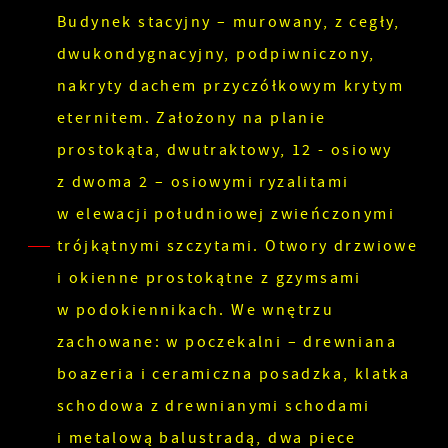
Budynek stacyjny – murowany, z cegły,
dwukondygnacyjny, podpiwniczony,
nakryty dachem przyczółkowym krytym
eternitem. Założony na planie
prostokąta, dwutraktowy, 12 - osiowy
z dwoma 2 – osiowymi ryzalitami
w elewacji południowej zwieńczonymi
trójkątnymi szczytami. Otwory drzwiowe
i okienne prostokątne z gzymsami
w podokiennikach. We wnętrzu
zachowane: w poczekalni – drewniana
boazeria i ceramiczna posadzka, klatka
schodowa z drewnianymi schodami
i metalową balustradą, dwa piece