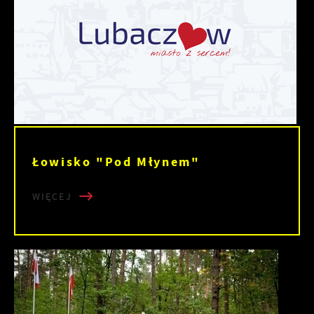
Łowisko "Pod Młynem"
WIĘCEJ