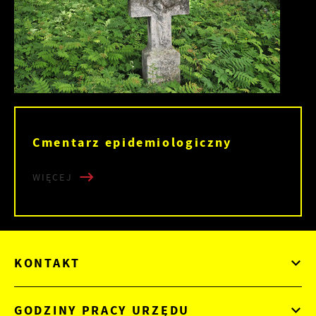
Cmentarz epidemiologiczny
WIĘCEJ
KONTAKT
GODZINY PRACY URZĘDU