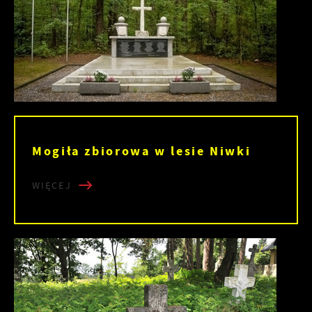
Mogiła zbiorowa w lesie Niwki
WIĘCEJ