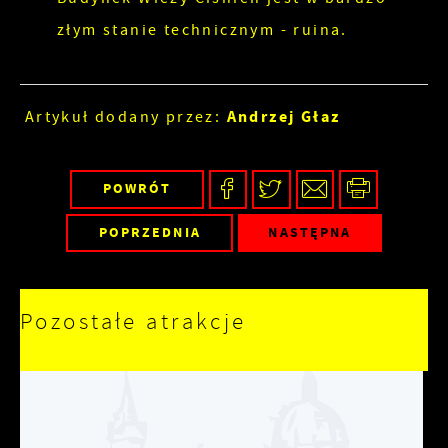
złym stanie technicznym - ruina.
Andrzej Głaz
Artykuł dodany przez:
POWRÓT
POPRZEDNIA
NASTĘPNA
Pozostałe atrakcje