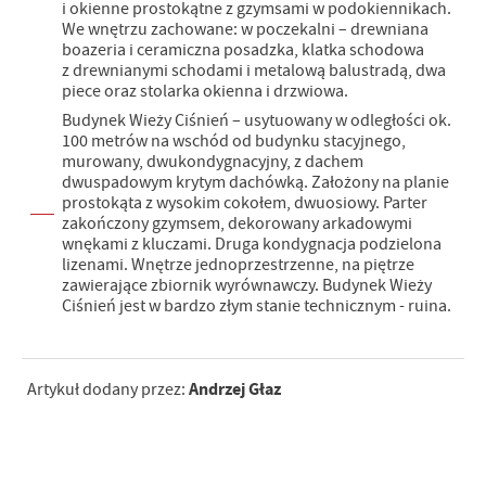
i okienne prostokątne z gzymsami w podokiennikach.
We wnętrzu zachowane: w poczekalni – drewniana
boazeria i ceramiczna posadzka, klatka schodowa
z drewnianymi schodami i metalową balustradą, dwa
piece oraz stolarka okienna i drzwiowa.
Budynek Wieży Ciśnień – usytuowany w odległości ok.
100 metrów na wschód od budynku stacyjnego,
murowany, dwukondygnacyjny, z dachem
dwuspadowym krytym dachówką. Założony na planie
prostokąta z wysokim cokołem, dwuosiowy. Parter
zakończony gzymsem, dekorowany arkadowymi
wnękami z kluczami. Druga kondygnacja podzielona
lizenami. Wnętrze jednoprzestrzenne, na piętrze
zawierające zbiornik wyrównawczy. Budynek Wieży
Ciśnień jest w bardzo złym stanie technicznym - ruina.
Andrzej Głaz
Artykuł dodany przez: