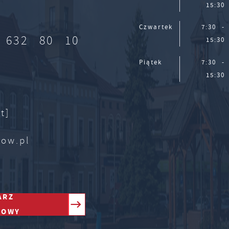
15:30
Czwartek
7:30 -
 632 80 10
15:30
Piątek
7:30 -
15:30
t]
zow.pl
ARZ
TOWY