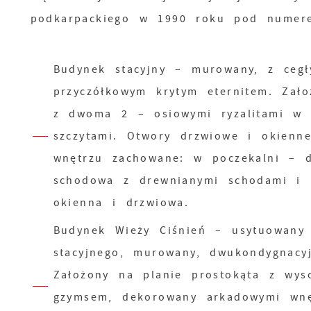
podkarpackiego w 1990 roku pod numere
Budynek stacyjny – murowany, z cegł
przyczółkowym krytym eternitem. Zało
z dwoma 2 – osiowymi ryzalitami w e
szczytami. Otwory drzwiowe i okienn
wnętrzu zachowane: w poczekalni – d
schodowa z drewnianymi schodami i m
okienna i drzwiowa.
Budynek Wieży Ciśnień – usytuowany
stacyjnego, murowany, dwukondygnac
Założony na planie prostokąta z wys
gzymsem, dekorowany arkadowymi wnę