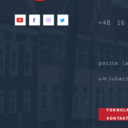
+48 16
poczta [a
um.lubac
FORMUL
KONTAK