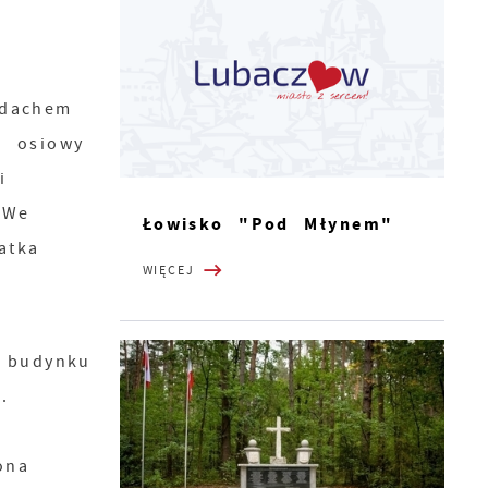
 dachem
- osiowy
i
 We
Łowisko "Pod Młynem"
atka
WIĘCEJ
a
 budynku
.
ona