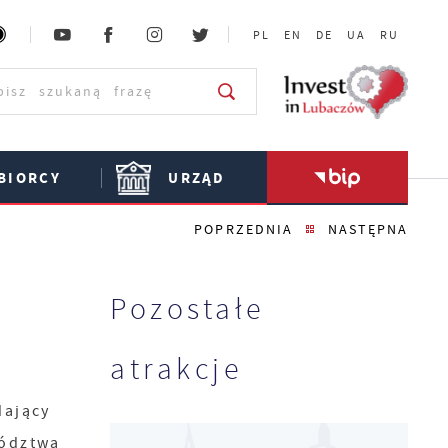
PL
EN
DE
UA
RU
BIORCY
URZĄD
POPRZEDNIA
NASTĘPNA
Pozostałe
atrakcje
ający
ództwa