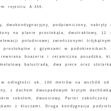
m rejestru A-359.
y, dwukondygnacyjny, podpiwniczony, nakryty
żony na planie prostokąta, dwutraktowy, 12 
lewacji południowej zwieńczonymi trójkątnym
e prostokątne z gzymsami w podokiennikach.
rewniana boazeria i ceramiczna posadzka, kl
etalową balustradą, dwa piece oraz stolark
 w odległości ok. 100 metrów na wschód od
yjny, z dachem dwuspadowym krytym dachówką
okim cokołem, dwuosiowy. Parter zakończony
kami z kluczami. Druga kondygnacja podziel