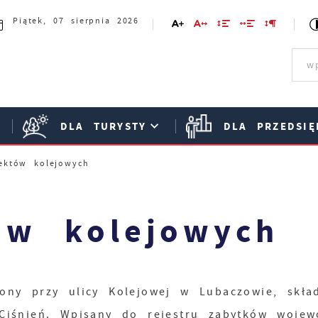
Piątek, 07 sierpnia 2026
DLA TURYSTY
DLA PRZEDSIĘ
ektów kolejowych
ów kolejowych
ny przy ulicy Kolejowej w Lubaczowie, skład
 Ciśnień. Wpisany do rejestru zabytków wojew