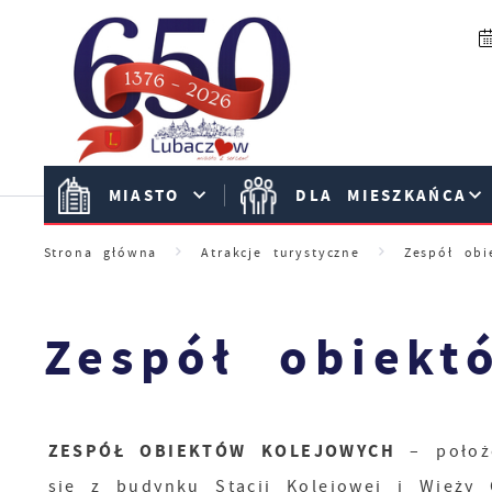
Przejdź do menu.
Przejdź do wyszukiwarki.
Przejdź do treści.
Przejdź do ustawień wielkości czcionki.
Włącz wersję kontrastową strony.
MIASTO
DLA MIESZKAŃCA
Strona główna
Atrakcje turystyczne
Zespół obi
Zespół obiekt
ZESPÓŁ OBIEKTÓW KOLEJOWYCH
– położo
się z budynku Stacji Kolejowej i Wieży