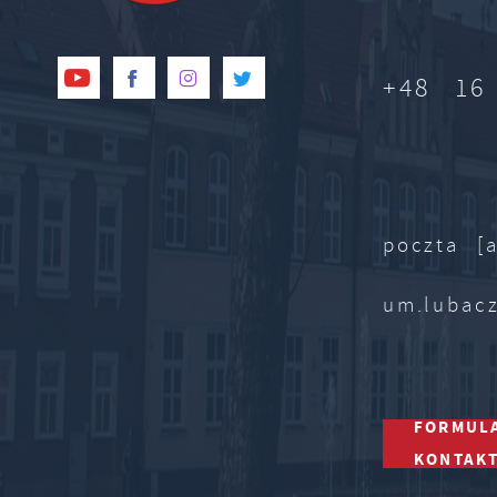
+48 16
poczta [a
um.lubac
FORMUL
KONTAK