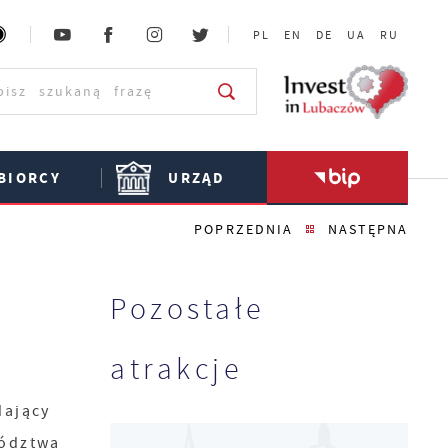
PL
EN
DE
UA
RU
BIORCY
URZĄD
POPRZEDNIA
NASTĘPNA
Pozostałe
atrakcje
ający
ództwa