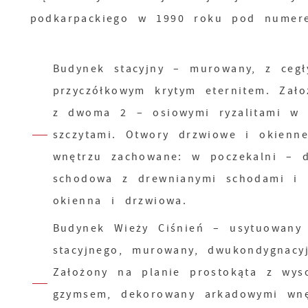
podkarpackiego w 1990 roku pod numere
Budynek stacyjny – murowany, z cegł
przyczółkowym krytym eternitem. Zało
z dwoma 2 – osiowymi ryzalitami w e
szczytami. Otwory drzwiowe i okienn
wnętrzu zachowane: w poczekalni – d
schodowa z drewnianymi schodami i m
okienna i drzwiowa.
Budynek Wieży Ciśnień – usytuowany
stacyjnego, murowany, dwukondygnac
Założony na planie prostokąta z wys
gzymsem, dekorowany arkadowymi wnę