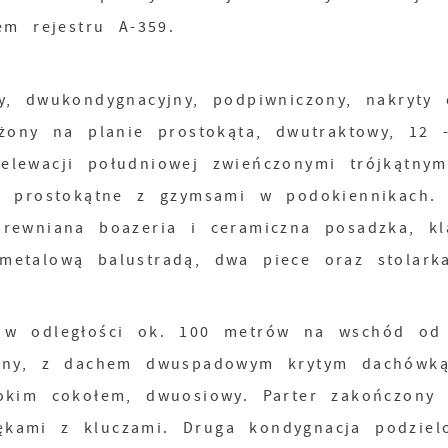
m rejestru A-359.
y, dwukondygnacyjny, podpiwniczony, nakryty
żony na planie prostokąta, dwutraktowy, 12 
lewacji południowej zwieńczonymi trójkątnym
e prostokątne z gzymsami w podokiennikach.
rewniana boazeria i ceramiczna posadzka, kl
etalową balustradą, dwa piece oraz stolark
 w odległości ok. 100 metrów na wschód od
yjny, z dachem dwuspadowym krytym dachówką
okim cokołem, dwuosiowy. Parter zakończony
kami z kluczami. Druga kondygnacja podziel