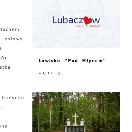
 dachem
- osiowy
i
 We
Łowisko "Pod Młynem"
atka
WIĘCEJ
a
 budynku
.
ona