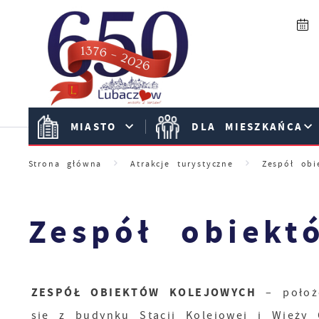
Przejdź do menu.
Przejdź do wyszukiwarki.
Przejdź do treści.
Przejdź do ustawień wielkości czcionki.
Włącz wersję kontrastową strony.
MIASTO
DLA MIESZKAŃCA
Strona główna
Atrakcje turystyczne
Zespół obi
Zespół obiekt
ZESPÓŁ OBIEKTÓW KOLEJOWYCH
– położo
się z budynku Stacji Kolejowej i Wieży