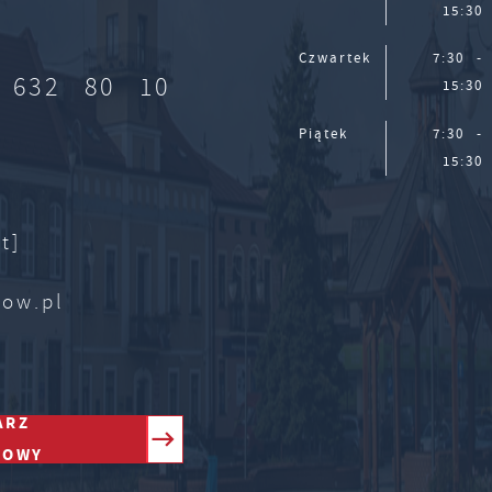
15:30
Czwartek
7:30 -
 632 80 10
15:30
Piątek
7:30 -
15:30
t]
zow.pl
ARZ
TOWY