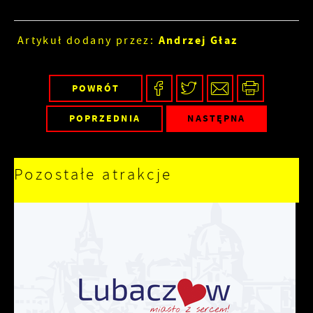
Andrzej Głaz
Artykuł dodany przez:
POWRÓT
POPRZEDNIA
NASTĘPNA
Pozostałe atrakcje