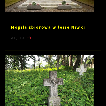
Mogiła zbiorowa w lesie Niwki
WIĘCEJ