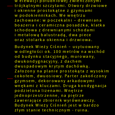
w elewacji południowej zwieńczonymi
trójkątnymi szczytami. Otwory drzwiowe
i okienne prostokątne z gzymsami
w podokiennikach. We wnętrzu
zachowane: w poczekalni – drewniana
boazeria i ceramiczna posadzka, klatka
schodowa z drewnianymi schodami
i metalową balustradą, dwa piece
oraz stolarka okienna i drzwiowa.
Budynek Wieży Ciśnień – usytuowany
w odległości ok. 100 metrów na wschód
od budynku stacyjnego, murowany,
dwukondygnacyjny, z dachem
dwuspadowym krytym dachówką.
Założony na planie prostokąta z wysokim
cokołem, dwuosiowy. Parter zakończony
gzymsem, dekorowany arkadowymi
wnękami z kluczami. Druga kondygnacja
podzielona lizenami. Wnętrze
jednoprzestrzenne, na piętrze
zawierające zbiornik wyrównawczy.
Budynek Wieży Ciśnień jest w bardzo
złym stanie technicznym - ruina.