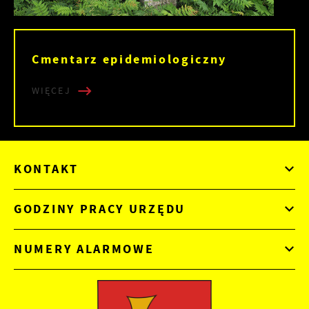
Cmentarz epidemiologiczny
WIĘCEJ
KONTAKT
GODZINY PRACY URZĘDU
NUMERY ALARMOWE