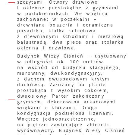
szczytami. Otwory drzwiowe
i okienne prostokątne z gzymsami
w podokiennikach. We wnętrzu
zachowane: w poczekalni –
drewniana boazeria i ceramiczna
posadzka, klatka schodowa
z drewnianymi schodami i metalową
balustradą, dwa piece oraz stolarka
okienna i drzwiowa.
Budynek Wieży Ciśnień – usytuowany
w odległości ok. 100 metrów
na wschód od budynku stacyjnego,
murowany, dwukondygnacyjny,
z dachem dwuspadowym krytym
dachówką. Założony na planie
prostokąta z wysokim cokołem,
dwuosiowy. Parter zakończony
gzymsem, dekorowany arkadowymi
wnękami z kluczami. Druga
kondygnacja podzielona lizenami.
Wnętrze jednoprzestrzenne,
na piętrze zawierające zbiornik
wyrównawczy. Budynek Wieży Ciśnień