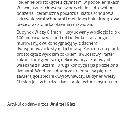
i okienne prostokątne z gzymsami w podokiennikach.
We wnętrzu zachowane: w poczekalni – drewniana
boazeria i ceramiczna posadzka, klatka schodowa
z drewnianymi schodami i metalową balustradą, dwa
piece oraz stolarka okienna i drzwiowa.
Budynek Wieży Ciśnień – usytuowany w odległości ok.
100 metrów na wschód od budynku stacyjnego,
murowany, dwukondygnacyjny, z dachem
dwuspadowym krytym dachówką. Założony na planie
prostokąta z wysokim cokołem, dwuosiowy. Parter
zakończony gzymsem, dekorowany arkadowymi
wnękami z kluczami. Druga kondygnacja podzielona
lizenami. Wnętrze jednoprzestrzenne, na piętrze
zawierające zbiornik wyrównawczy. Budynek Wieży
Ciśnień jest w bardzo złym stanie technicznym - ruina.
Andrzej Głaz
Artykuł dodany przez: