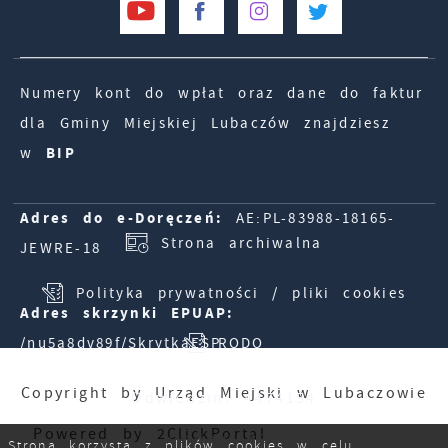
Numery kont do wpłat oraz dane do faktur
dla Gminy Miejskiej Lubaczów znajdziesz
w
BIP
Adres do e-Doręczeń:
AE:PL-83988-18165-
Strona archiwalna
JEWRE-18
Polityka prywatności / pliki cookies
Adres skrzynki EPUAP:
/nu5a8dv89f/SkrytkaESP
RODO
Copyright by Urząd Miejski w Lubaczowie
Odwiedzin: 4474154
Powered by
2ClickPortal
Online: 892
Strona korzysta z plików cookies w celu