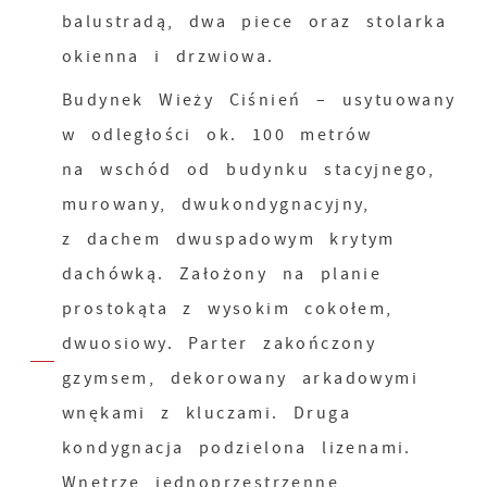
balustradą, dwa piece oraz stolarka
okienna i drzwiowa.
Budynek Wieży Ciśnień – usytuowany
w odległości ok. 100 metrów
na wschód od budynku stacyjnego,
murowany, dwukondygnacyjny,
z dachem dwuspadowym krytym
dachówką. Założony na planie
prostokąta z wysokim cokołem,
dwuosiowy. Parter zakończony
gzymsem, dekorowany arkadowymi
wnękami z kluczami. Druga
kondygnacja podzielona lizenami.
Wnętrze jednoprzestrzenne,