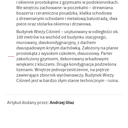
i okienne prostokątne z gzymsami w podokiennikach.
We wnętrzu zachowane: w poczekalni – drewniana
boazeria i ceramiczna posadzka, klatka schodowa
z drewnianymi schodami i metalową balustradą, dwa
piece oraz stolarka okienna i drzwiowa.
Budynek Wieży Ciśnień – usytuowany w odległości ok.
100 metrów na wschód od budynku stacyjnego,
murowany, dwukondygnacyjny, z dachem
dwuspadowym krytym dachówką. Założony na planie
prostokąta z wysokim cokołem, dwuosiowy. Parter
zakończony gzymsem, dekorowany arkadowymi
wnękami z kluczami. Druga kondygnacja podzielona
lizenami. Wnętrze jednoprzestrzenne, na piętrze
zawierające zbiornik wyrównawczy. Budynek Wieży
Ciśnień jest w bardzo złym stanie technicznym - ruina.
Andrzej Głaz
Artykuł dodany przez: