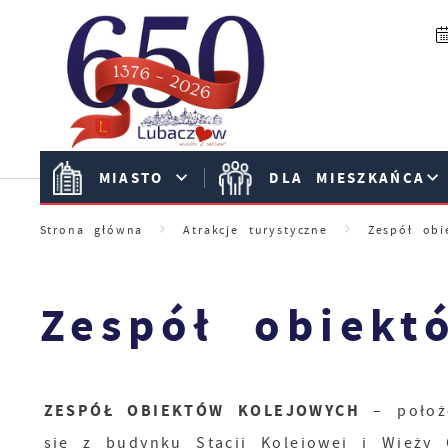
Przejdź do menu.
Przejdź do wyszukiwarki.
Przejdź do treści.
Przejdź do ustawień wielkości czcionki.
Włącz wersję kontrastową strony.
MIASTO
DLA MIESZKAŃCA
Strona główna
Atrakcje turystyczne
Zespół obi
Zespół obiekt
ZESPÓŁ OBIEKTÓW KOLEJOWYCH
– położo
się z budynku Stacji Kolejowej i Wieży