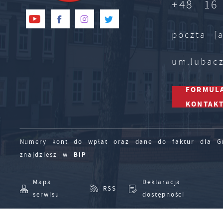
+48 16
poczta [a
um.lubac
FORMUL
KONTAK
Numery kont do wpłat oraz dane do faktur dla Gm
BIP
znajdziesz w
Mapa
Deklaracja
RSS
serwisu
dostępności