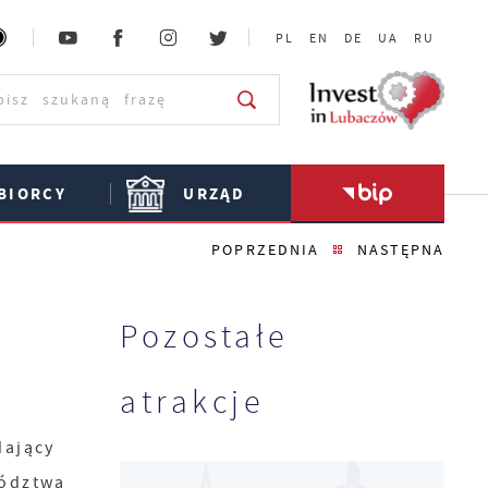
PL
EN
DE
UA
RU
BIORCY
URZĄD
POPRZEDNIA
NASTĘPNA
Pozostałe
atrakcje
ający
ództwa