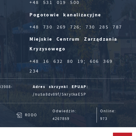
+48 531 019 500
Pogotowie kanalizacyjne
+48 730 269 726; 730 285 787
Miejskie Centrum Zarządzania
Kryzysowego
+48 16 632 80 19; 606 369
234
Adres skrzynki EPUAP:
3988-
/nu5a8dv89f/SkrytkaESP
Odwiedzin:
Online:
RODO
4267859
973