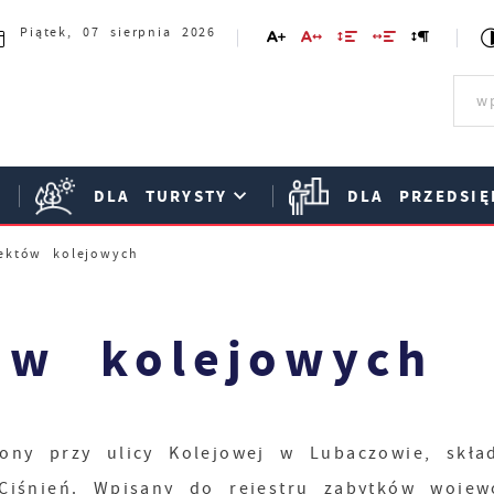
Piątek, 07 sierpnia 2026
DLA TURYSTY
DLA PRZEDSIĘ
ektów kolejowych
ów kolejowych
ny przy ulicy Kolejowej w Lubaczowie, skład
 Ciśnień. Wpisany do rejestru zabytków wojew