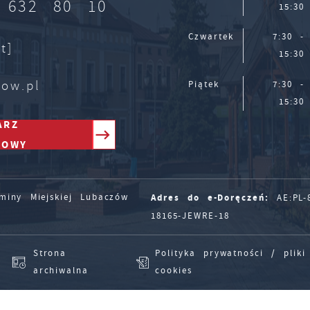
 632 80 10
15:30
Czwartek
7:30 -
t]
15:30
zow.pl
Piątek
7:30 -
15:30
ARZ
TOWY
Adres do e-Doręczeń:
iny Miejskiej Lubaczów
AE:PL-8
18165-JEWRE-18
Strona
Polityka prywatności / pliki
archiwalna
cookies