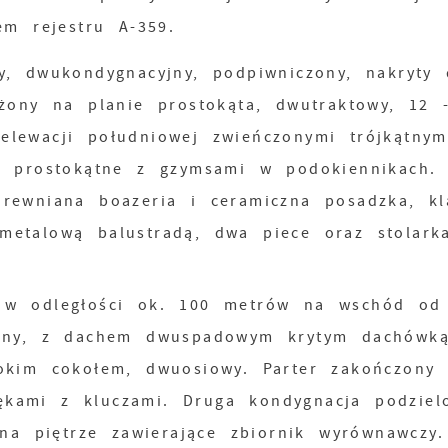
m rejestru A-359.
y, dwukondygnacyjny, podpiwniczony, nakryty
żony na planie prostokąta, dwutraktowy, 12 
lewacji południowej zwieńczonymi trójkątnym
e prostokątne z gzymsami w podokiennikach.
rewniana boazeria i ceramiczna posadzka, kl
etalową balustradą, dwa piece oraz stolark
 w odległości ok. 100 metrów na wschód od
yjny, z dachem dwuspadowym krytym dachówką
okim cokołem, dwuosiowy. Parter zakończony
kami z kluczami. Druga kondygnacja podziel
 na piętrze zawierające zbiornik wyrównawczy