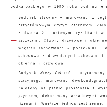
podkarpackiego w 1990 roku pod numere
Budynek stacyjny – murowany, z cegł
przyczółkowym krytym eternitem. Zało
z dwoma 2 – osiowymi ryzalitami w e
szczytami. Otwory drzwiowe i okienn
wnętrzu zachowane: w poczekalni – d
schodowa z drewnianymi schodami i m
okienna i drzwiowa.
Budynek Wieży Ciśnień – usytuowany
stacyjnego, murowany, dwukondygnac
Założony na planie prostokąta z wys
gzymsem, dekorowany arkadowymi wnę
lizenami. Wnętrze jednoprzestrzenne,