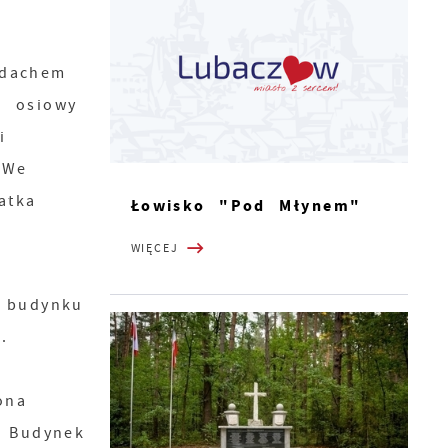
 dachem
- osiowy
i
 We
atka
Łowisko "Pod Młynem"
a
WIĘCEJ
 budynku
.
ona
. Budynek