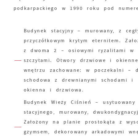
podkarpackiego w 1990 roku pod numere
Budynek stacyjny – murowany, z cegł
przyczółkowym krytym eternitem. Zało
z dwoma 2 – osiowymi ryzalitami w e
szczytami. Otwory drzwiowe i okienn
wnętrzu zachowane: w poczekalni – d
schodowa z drewnianymi schodami i m
okienna i drzwiowa.
Budynek Wieży Ciśnień – usytuowany
stacyjnego, murowany, dwukondygnac
Założony na planie prostokąta z wys
gzymsem, dekorowany arkadowymi wnę