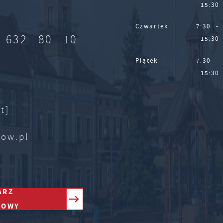
15:30
Czwartek
7:30 -
 632 80 10
15:30
Piątek
7:30 -
15:30
t]
zow.pl
ARZ
TOWY