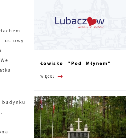
 dachem
- osiowy
i
 We
Łowisko "Pod Młynem"
atka
WIĘCEJ
a
 budynku
.
ona