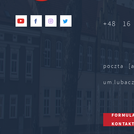
+48 16
poczta [a
um.lubac
FORMUL
KONTAK