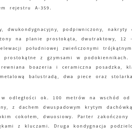
m rejestru A-359.
y, dwukondygnacyjny, podpiwniczony, nakryty
żony na planie prostokąta, dwutraktowy, 12 
lewacji południowej zwieńczonymi trójkątnym
e prostokątne z gzymsami w podokiennikach.
rewniana boazeria i ceramiczna posadzka, kl
etalową balustradą, dwa piece oraz stolark
 w odległości ok. 100 metrów na wschód od
yjny, z dachem dwuspadowym krytym dachówką
okim cokołem, dwuosiowy. Parter zakończony
kami z kluczami. Druga kondygnacja podziel