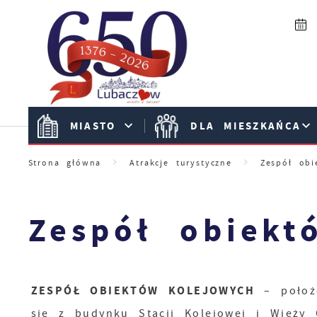
Przejdź do menu.
Przejdź do wyszukiwarki.
Przejdź do treści.
Przejdź do ustawień wielkości czcionki.
Włącz wersję kontrastową strony.
MIASTO
DLA MIESZKAŃCA
Strona główna
Atrakcje turystyczne
Zespół obi
Zespół obiekt
ZESPÓŁ OBIEKTÓW KOLEJOWYCH
– położo
się z budynku Stacji Kolejowej i Wieży