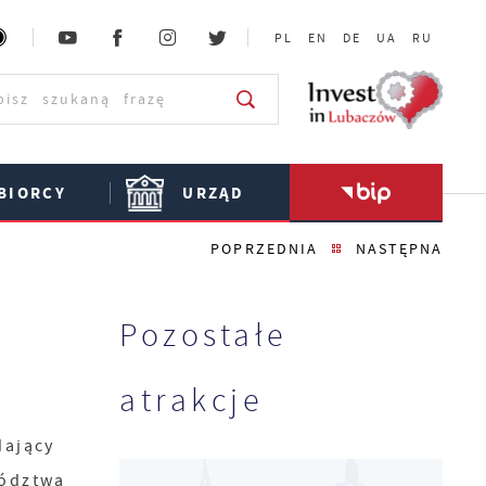
PL
EN
DE
UA
RU
BIORCY
URZĄD
POPRZEDNIA
NASTĘPNA
Pozostałe
atrakcje
ający
ództwa