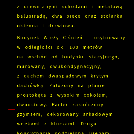
z drewnianymi schodami i metalową
balustradą, dwa piece oraz stolarka
okienna i drzwiowa.
Budynek Wieży Ciśnień – usytuowany
w odległości ok. 100 metrów
na wschód od budynku stacyjnego,
murowany, dwukondygnacyjny,
z dachem dwuspadowym krytym
dachówką. Założony na planie
prostokąta z wysokim cokołem,
dwuosiowy. Parter zakończony
gzymsem, dekorowany arkadowymi
wnękami z kluczami. Druga
kondygnacja podzielona lizenami.