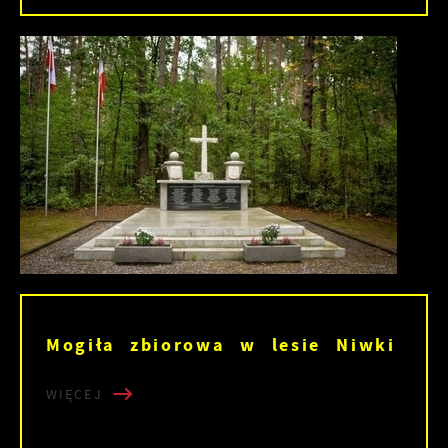
Mogiła zbiorowa w lesie Niwki
WIĘCEJ