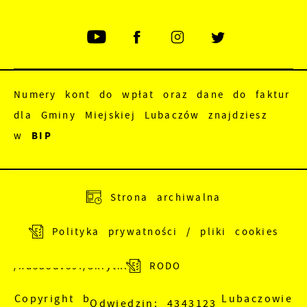
Numery kont do wpłat oraz dane do faktur
dla Gminy Miejskiej Lubaczów znajdziesz
w
BIP
Adres do e-Doręczeń:
AE:PL-83988-18165-
Strona archiwalna
JEWRE-18
Polityka prywatności / pliki cookies
Adres skrzynki EPUAP:
/nu5a8dv89f/SkrytkaESP
RODO
Copyright by Urząd Miejski w Lubaczowie
Odwiedzin: 4343123