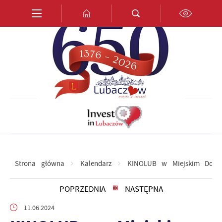
Przejdź do menu.
Przejdź do wyszukiwarki.
Przejdź do treści.
Przejdź do ustawień wielkości czcionki.
Włącz wersję kontrastową strony.
PL
EN
DE
Strona główna
Kalendarz
KINOLUB w Miejskim Domu
POPRZEDNIA
NASTĘPNA
11.06.2024