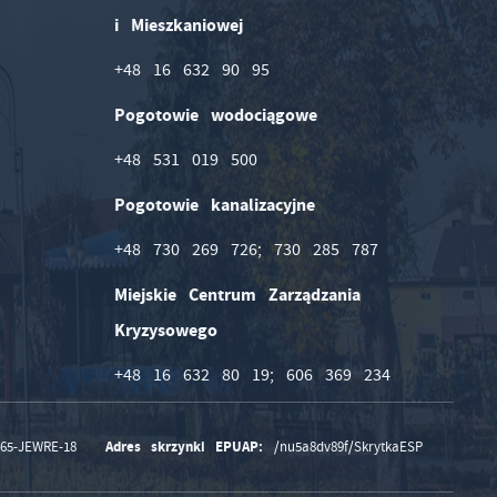
i Mieszkaniowej
+48 16 632 90 95
Pogotowie wodociągowe
+48 531 019 500
Pogotowie kanalizacyjne
+48 730 269 726; 730 285 787
Miejskie Centrum Zarządzania
Kryzysowego
+48 16 632 80 19; 606 369 234
Adres skrzynki EPUAP:
165-JEWRE-18
/nu5a8dv89f/SkrytkaESP