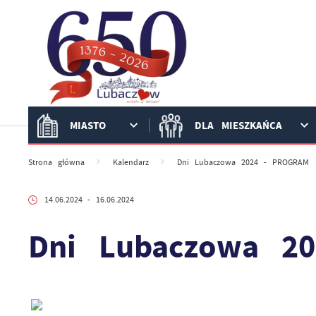
Przejdź do menu.
Przejdź do wyszukiwarki.
Przejdź do treści.
Przejdź do ustawień wielkości czcionki.
Włącz wersję kontrastową strony.
MIASTO
DLA MIESZKAŃCA
Strona główna
Kalendarz
Dni Lubaczowa 2024 - PROGRAM
14.06.2024
- 16.06.2024
Dni Lubaczowa 2