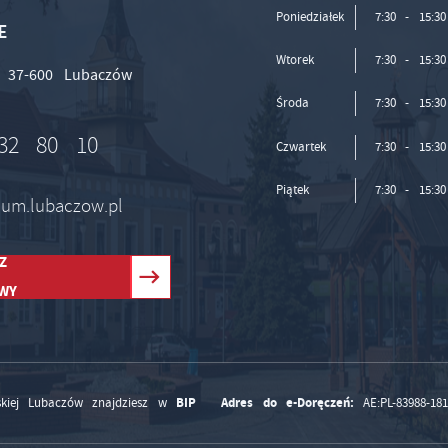
Poniedziałek
7:30 - 15:30
E
Wtorek
7:30 - 15:30
, 37-600 Lubaczów
Środa
7:30 - 15:30
32 80 10
Czwartek
7:30 - 15:30
Piątek
7:30 - 15:30
 um.lubaczow.pl
Z
WY
BIP
Adres do e-Doręczeń:
kiej Lubaczów znajdziesz w
AE:PL-83988-18