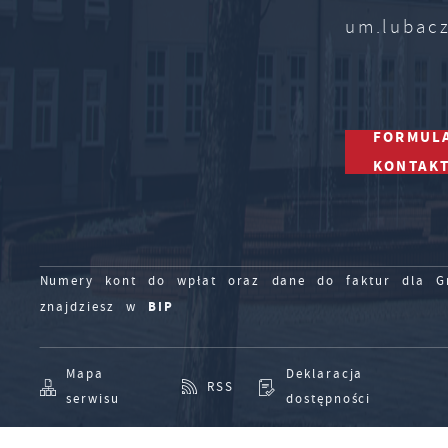
um.lubac
FORMUL
KONTAK
Numery kont do wpłat oraz dane do faktur dla Gm
BIP
znajdziesz w
Mapa
Deklaracja
RSS
serwisu
dostępności