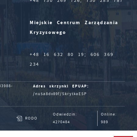
+48 730 269 726; 730 285 787
Miejskie Centrum Zarządzania
Kryzysowego
+48 16 632 80 19; 606 369
234
Adres skrzynki EPUAP:
3988-
/nu5a8dv89f/SkrytkaESP
Odwiedzin:
Online:
RODO
4270484
989