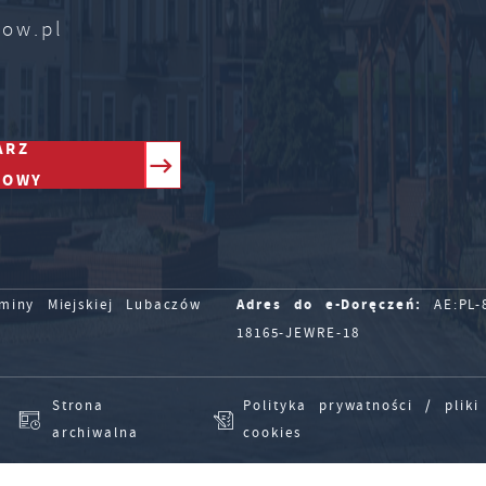
zow.pl
ARZ
TOWY
Adres do e-Doręczeń:
iny Miejskiej Lubaczów
AE:PL-8
18165-JEWRE-18
Strona
Polityka prywatności / pliki
archiwalna
cookies