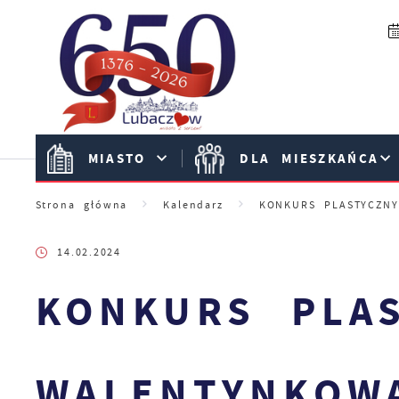
Przejdź do menu.
Przejdź do wyszukiwarki.
Przejdź do treści.
Przejdź do ustawień wielkości czcionki.
Włącz wersję kontrastową strony.
MIASTO
DLA MIESZKAŃCA
Strona główna
Kalendarz
KONKURS PLASTYCZN
14.02.2024
KONKURS PLA
WALENTYNKOW