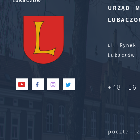
LUBACZÓW
URZĄD M
LUBACZO
ul. Rynek 
Lubaczów
+48 16
poczta [a