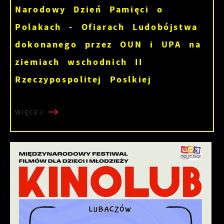
Narodowy Dzień Pamięci o
Polakach - Ofiarach Ludobójstwa
dokonanego przez OUN i UPA na
ziemiach wschodnich II
Rzeczypospolitej Poslkiej
WIĘCEJ