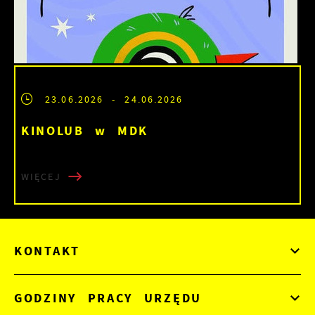
23.06.2026
- 24.06.2026
KINOLUB w MDK
WIĘCEJ
KONTAKT
GODZINY PRACY URZĘDU